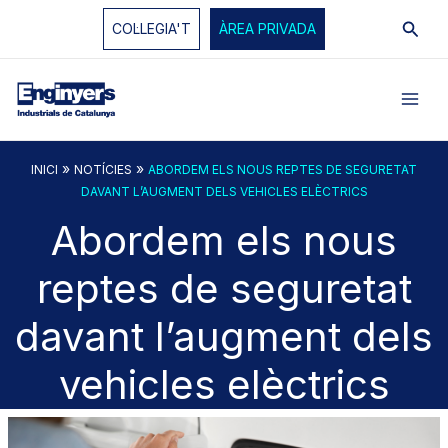
Vés
Cerc
COL·LEGIA'T
ÀREA PRIVADA
al
contingut
»
»
INICI
NOTÍCIES
ABORDEM ELS NOUS REPTES DE SEGURETAT
DAVANT L’AUGMENT DELS VEHICLES ELÈCTRICS
Abordem els nous
reptes de seguretat
davant l’augment dels
vehicles elèctrics