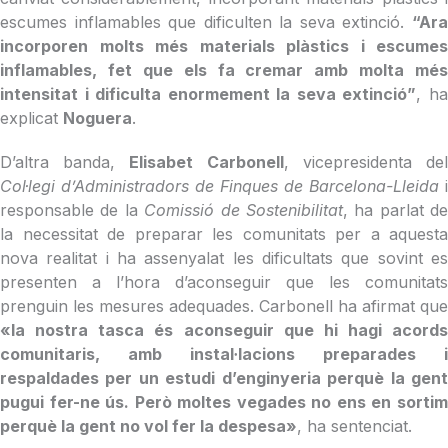
escumes inflamables que dificulten la seva extinció.
“Ara
incorporen molts més materials plàstics i escumes
inflamables, fet que els fa cremar amb molta més
intensitat i dificulta enormement la seva extinció”
, h
explicat
Noguera
.
D’altra banda,
Elisabet Carbonell
, vicepresidenta de
Col·legi d’Administradors de Finques de Barcelona-Lleida
i
responsable de la
Comissió de Sostenibilitat
, ha parlat de
la necessitat de preparar les comunitats per a aquesta
nova realitat i ha assenyalat les dificultats que sovint es
presenten a l’hora d’aconseguir que les comunitats
prenguin les mesures adequades. Carbonell ha afirmat que
«la nostra tasca és aconseguir que hi hagi acords
comunitaris, amb instal·lacions preparades i
respaldades per un estudi d’enginyeria perquè la gent
pugui fer-ne ús. Però moltes vegades no ens en sortim
perquè la gent no vol fer la despesa»
, ha sentenciat.