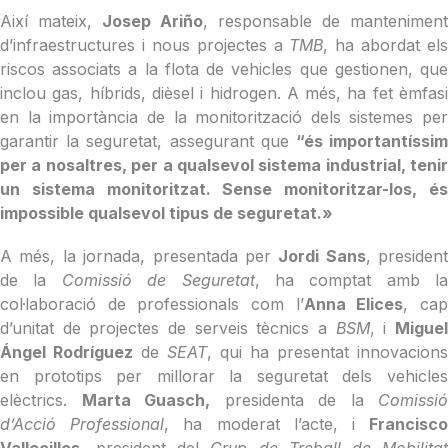
Així mateix,
Josep Ariño
, responsable de manteniment
d’infraestructures i nous projectes a
TMB
, ha abordat els
riscos associats a la flota de vehicles que gestionen, que
inclou gas, híbrids, dièsel i hidrogen. A més, ha fet èmfasi
en la importància de la monitorització dels sistemes per
garantir la seguretat, assegurant que
“és importantíssi
per a nosaltres, per a qualsevol sistema industrial, tenir
un sistema monitoritzat. Sense monitoritzar-los, és
impossible qualsevol tipus de seguretat.»
A més, la jornada, presentada per
Jordi Sans
, president
de la
Comissió de Seguretat
, ha comptat amb la
col·laboració de professionals com l’
Anna Elices
, ca
d’unitat de projectes de serveis tècnics a
BSM
, i
Migue
Ángel Rodríguez
de
SEAT
, qui ha presentat innovacions
en prototips per millorar la seguretat dels vehicles
elèctrics.
Marta Guasch,
presidenta de la
Comissió
d’Acció Professional
, ha moderat l’acte, i
Francisc