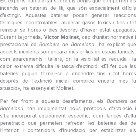
Els experts han alertat sobre els perills que comporten els
incendis en bateries de liti, que són especialment difícils
d’extingir. Aquestes bateries poden generar reaccions
tèrmiques incontrolables, alliberar gasos tòxics i fins i tot
reiniciar-se hores o dies després d’haver estat apagades.
Durant la jornada,
Víctor Molinet
, cap d’unitat normativa i
prestacional de
Bombers de Barcelona
, ha explicat qu
aquests incidents són encara més crítics en espais tancats,
com aparcaments i tallers, on la visibilitat és reduïda i la
calor extrema dificulta la tasca d’extinció. «El fet que les
bateries puguin tornar-se a encendre fins i tot hores
després de l’extinció inicial complica encara més la
situació», ha assenyalat Molinet.
Per fer front a aquests desafiaments, els
Bombers de
Barcelona
han implementat nous protocols d’actuació i
s’ha incorporat equipament específic, com llances d’alta
penetració que permeten refredar les bateries des de
l’interior i contenidors d’inundació per estabilitzar els