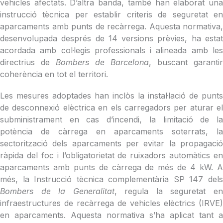
vehicles afectats. D’altra banda, també han elaborat una
instrucció tècnica per establir criteris de seguretat en
aparcaments amb punts de recàrrega. Aquesta normativa,
desenvolupada després de 14 versions prèvies, ha estat
acordada amb col·legis professionals i alineada amb les
directrius de
Bombers de Barcelona
, buscant garantir
coherència en tot el territori.
Les mesures adoptades han inclòs la instal·lació de punts
de desconnexió elèctrica en els carregadors per aturar el
subministrament en cas d’incendi, la limitació de la
potència de càrrega en aparcaments soterrats, la
sectorització dels aparcaments per evitar la propagació
ràpida del foc i l’obligatorietat de ruixadors automàtics en
aparcaments amb punts de càrrega de més de 4 kW. A
més, la Instrucció tècnica complementària SP 147 dels
Bombers de la Generalitat
, regula la seguretat e
infraestructures de recàrrega de vehicles elèctrics (IRVE)
en aparcaments. Aquesta normativa s’ha aplicat tant a