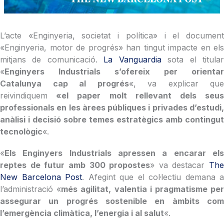
L’acte «Enginyeria, societat i política» i el document
«Enginyeria, motor de progrés» han tingut impacte en els
mitjans de comunicació.
La Vanguardia
sota el titula
«
Enginyers Industrials s’ofereix per orientar
Catalunya cap al progrés
«, va explicar que
reivindiquem
«el paper molt rellevant dels seus
professionals en les àrees públiques i privades d’estudi,
anàlisi i decisió sobre temes estratègics amb contingut
tecnològic
«.
«
Els Enginyers Industrials apressen a encarar els
reptes de futur amb 300 propostes
» va destacar
The
New Barcelona Post
. Afegint que el col·lectiu demana a
l’administració «
més agilitat, valentia i pragmatisme pe
assegurar un progrés sostenible en àmbits com
l’emergència climàtica, l’energia i al salut
«.