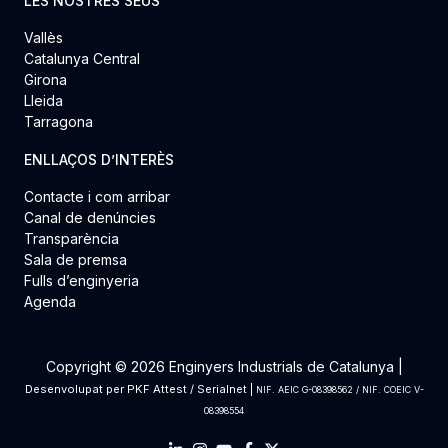
LES NOSTRES SEUS
Vallès
Catalunya Central
Girona
Lleida
Tarragona
ENLLAÇOS D’INTERÈS
Contacte i com arribar
Canal de denúncies
Transparència
Sala de premsa
Fulls d’enginyeria
Agenda
Copyright © 2026 Enginyers Industrials de Catalunya |
Desenvolupat per
PKF Attest
/
Serialnet
|
NIF. AEIC G-08398562 / NIF. COEIC V-
08398554