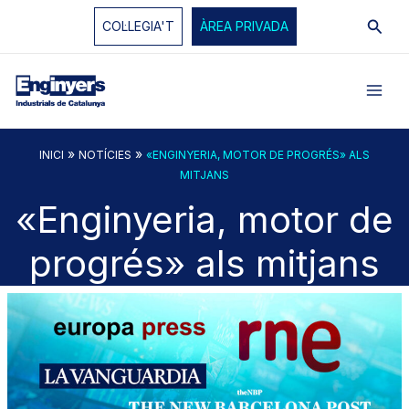
Vés
Cerc
COL·LEGIA'T
ÀREA PRIVADA
al
contingut
»
»
INICI
NOTÍCIES
«ENGINYERIA, MOTOR DE PROGRÉS» ALS
MITJANS
«Enginyeria, motor de
progrés» als mitjans