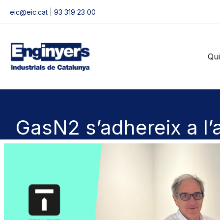
Vés
eic@eic.cat
|
93 319 23 00
al
contingut
Qu
GasN2 s’adhereix a l’a