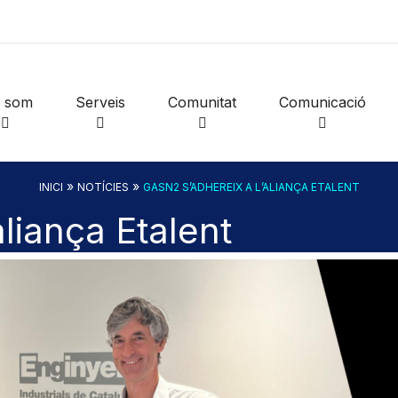
i som
Serveis
Comunitat
Comunicació
»
»
INICI
NOTÍCIES
GASN2 S’ADHEREIX A L’ALIANÇA ETALENT
liança Etalent