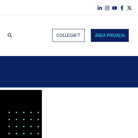
Cerca
COL·LEGIA'T
ÀREA PRIVADA