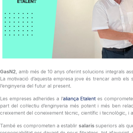
GasN2
, amb més de 10 anys oferint solucions integrals assoc
La motivació d’aquesta empresa jove és trencar amb els sis
l’enginyeria del futur al present.
Les empreses adherides a l’
aliança Etalent
es comprometen 
part del col·lectiu d’enginyeria més potent i més ben re
creixement del coneixement tècnic, científic i tecnològic, i
També es comprometen a establir
salaris
superiors als que
responsabilitat per davant de nous fitxatges, tot afavorint,