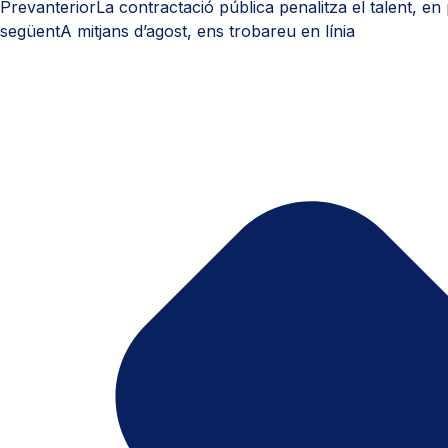
Prev
anterior
La contractació pública penalitza el talent, e
següent
A mitjans d’agost, ens trobareu en línia