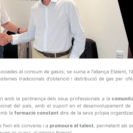
iades al consum de gasos, se suma a l’aliança Etalent, l’alia
temes tradicionals d’obtenció i distribució de gas per ofe
amb la pertinença dels seus professionals a la
comunita
lacionat del país, amb el suport en el desenvolupament de
 amb la
formació constant
dins de la seva pròpia organitza
 fixin els convenis i a
promoure el talent
, permetent als s
 quan es pugui, el gènere femení.