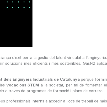
nça d’èxit per a la gestió del talent vinculat a l’enginyeria.
rir solucions més eficients i més sostenibles. GasN2 aplica
t dels Enginyers Industrials de Catalunya
perquè formi
 les
vocacions STEM
a la societat, per tal de fomentar e
ció a través de programes de formació i plans de carrera.
eus professionals interns a accedir a llocs de treball de més