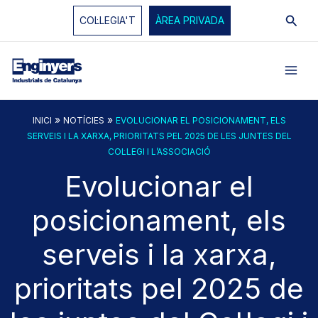
Vés
Cerc
COL·LEGIA'T
ÀREA PRIVADA
al
contingut
»
»
INICI
NOTÍCIES
EVOLUCIONAR EL POSICIONAMENT, ELS
SERVEIS I LA XARXA, PRIORITATS PEL 2025 DE LES JUNTES DEL
COL·LEGI I L’ASSOCIACIÓ
Evolucionar el
posicionament, els
serveis i la xarxa,
prioritats pel 2025 de