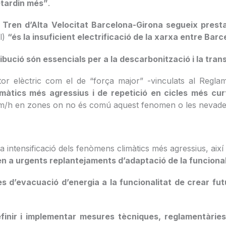
etardin més”
.
 Tren d’Alta Velocitat Barcelona-Girona segueix presta
l)
“és la insuficient electrificació de la xarxa entre Barc
ibució són essencials per a la descarbonització i la transi
ctor elèctric com el de “força major” -vinculats al Regl
àtics més agressius i de repetició en cicles més curt
km/h en zones on no és comú aquest fenomen o les nevades
la intensificació dels fenòmens climàtics més agressius, aix
en a urgents replantejaments d’adaptació de la funcional
s d’evacuació d’energia a la funcionalitat de crear fut
finir i implementar mesures tècniques, reglamentàries, 