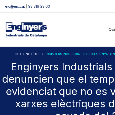
Vés
eic@eic.cat
|
93 319 23 00
al
contingut
Qu
»
»
INICI
NOTÍCIES
ENGINYERS INDUSTRIALS DE CATALUNYA DENU
Enginyers Industrials
denuncien que el tempo
evidenciat que no es v
xarxes elèctriques d