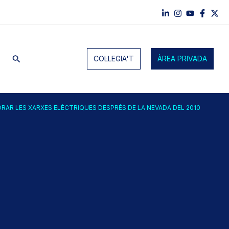
Cerca
COL·LEGIA'T
ÀREA PRIVADA
RAR LES XARXES ELÈCTRIQUES DESPRÉS DE LA NEVADA DEL 2010