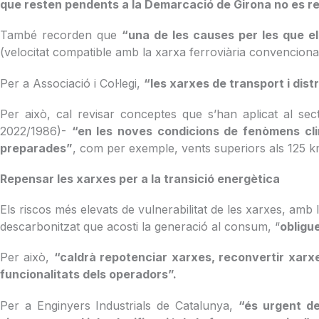
que resten pendents a la Demarcació de Girona no es r
També recorden que
“una de les causes per les que el
(velocitat compatible amb la xarxa ferroviària convenciona
Per a Associació i Col·legi,
“les xarxes de transport i distr
Per això, cal revisar conceptes que s’han aplicat al se
2022/1986)-
“en les noves condicions de fenòmens clim
preparades”
, com per exemple, vents superiors als 125 
Repensar les xarxes per a la transició energètica
Els riscos més elevats de vulnerabilitat de les xarxes, amb 
descarbonitzat que acosti la generació al consum, “
obligu
Per això,
“caldrà repotenciar xarxes, reconvertir xarxe
funcionalitats dels operadors”.
Per a Enginyers Industrials de Catalunya,
“és urgent de