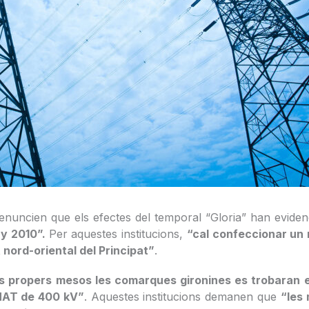
 denuncien que els efectes del temporal “Gloria” han evide
ny 2010”.
Per aquestes institucions,
“cal confeccionar un m
 nord-oriental del Principat”
.
ls propers mesos les comarques gironines es trobaran 
e MAT de 400 kV”
. Aquestes institucions demanen que
“les