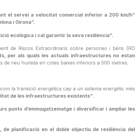
nt el servei a velocitat comercial inferior a 200 km/h
elona i Girona”.
ció ecològica i cal garantir la seva resiliència”.
ament de Riscos Extraordinaris sobre persones i béns (RD
s, per als quals les actuals infraestructures no esta
 de neu humida en cotes baixes inferiors a 500 metres.
í com la transició energètica cap a un sistema energètic més
itat de les infraestructures existents”
.
urs punts d’emmagatzematge i diversificar i ampliar le
de planificació en el doble objectiu de resiliència de