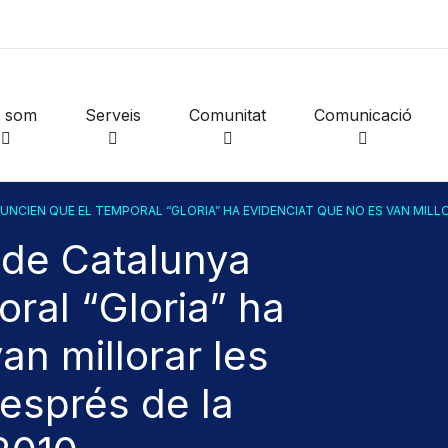
i som
Serveis
Comunitat
Comunicació
NCIEN QUE EL TEMPORAL “GLORIA” HA EVIDENCIAT QUE NO ES VAN MILLO
 de Catalunya
ral “Gloria” ha
an millorar les
esprés de la