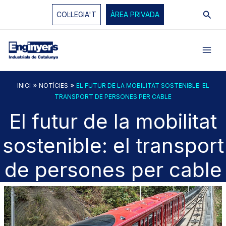
Vés
Cerc
COL·LEGIA'T
ÀREA PRIVADA
al
contingut
»
»
INICI
NOTÍCIES
EL FUTUR DE LA MOBILITAT SOSTENIBLE: EL
TRANSPORT DE PERSONES PER CABLE
El futur de la mobilitat
sostenible: el transport
de persones per cable