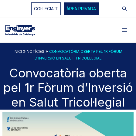
Vés
Cerc
COL·LEGIA'T
ÀREA PRIVADA
al
contingut
»
»
INICI
NOTÍCIES
CONVOCATÒRIA OBERTA PEL 1R FÒRUM
D’INVERSIÓ EN SALUT TRICOL·LEGIAL
Convocatòria oberta
pel 1r Fòrum d’Inversió
en Salut Tricol·legial