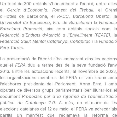
Un total de 300 entitats s’han adherit a l’acord, entre elles
el
Cercle d’Economia
,
Foment del Treball
, el Grem
d’Hotels de Barcelona, el
RACC
,
Barcelona Oberta
, l
Universitat de Barcelona
,
Fira de Barcelona
i la
Fundació
Barcelona Promoció
, així com entitats socials com la
Federació d’Entitats d’Atenció a l’Envelliment (FEATE)
, la
Federació Salut Mental Catalunya
,
Cohabitac
i la
Fundaci
Pere Tarrés
.
La presentació de l’Acord s’ha emmarcat dins les accions
que el
FERA
duu a terme des de la seva fundació l’an
2013. Entre les actuacions recents, al novembre de 2023,
les organitzacions membres del FERA es van reunir amb
l’aleshores presidenta del Parlament, Anna Erra, i amb
diputats de diversos grups parlamentaris per lliurar-los el
document
Propostes per a la reforma de l’administració
pública de Catalunya 2.0
. A més, en el marc de le
eleccions catalanes del 12 de maig, el FERA va adreçar als
partits un manifest que reclamava la reforma de