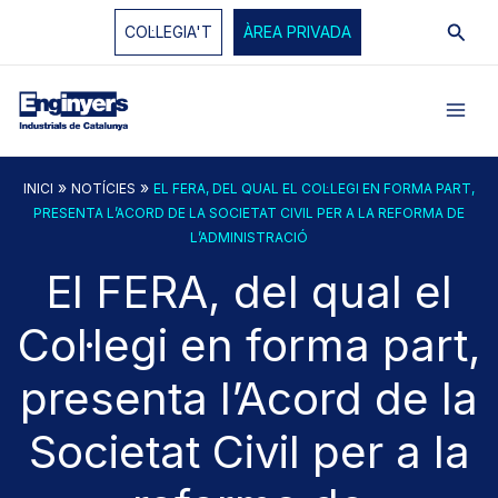
Vés
Cerc
COL·LEGIA'T
ÀREA PRIVADA
al
contingut
»
»
INICI
NOTÍCIES
EL FERA, DEL QUAL EL COL·LEGI EN FORMA PART,
PRESENTA L’ACORD DE LA SOCIETAT CIVIL PER A LA REFORMA DE
L’ADMINISTRACIÓ
El FERA, del qual el
Col·legi en forma part,
presenta l’Acord de la
Societat Civil per a la