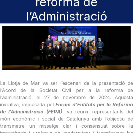
reforma de
l’Administració
La Llotja de Mar va ser l’escenari de la presentació de
l’Acord de la Societat Civil per a la reforma de
l’administració, el 27 de novembre de 2024. Aquesta
iniciativa, impulsada pel
Fòrum d’Entitats per la Reforma
de l’Administració (FERA)
, va reunir representants de
món econòmic i social de Catalunya amb l’objectiu de
transmetre un missatge clar i consensuat sobre la
importància i urgència de modernitzar i transformar les