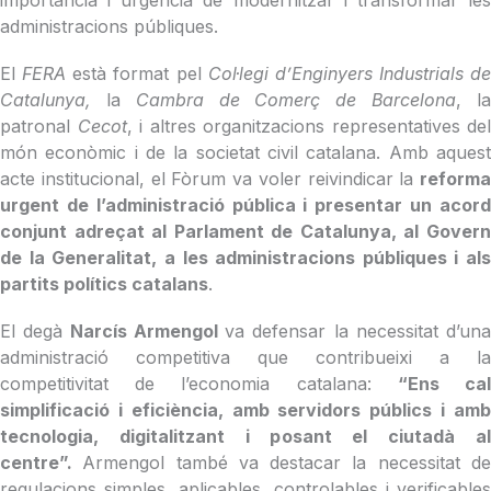
administracions públiques.
El
FERA
està format pel
Col·legi d’Enginyers Industrials de
Catalunya,
la
Cambra de Comerç de Barcelona
, l
patronal
Cecot
, i altres organitzacions representatives del
món econòmic i de la societat civil catalana. Amb aquest
acte institucional, el Fòrum va voler reivindicar la
reforma
urgent de l’administració pública i presentar un acord
conjunt adreçat al Parlament de Catalunya, al Govern
de la Generalitat, a les administracions públiques i als
partits polítics catalans
.
El degà
Narcís Armengol
va defensar la necessitat d’una
administració competitiva que contribueixi a la
competitivitat de l’economia catalana:
“Ens ca
simplificació i eficiència, amb servidors públics i amb
tecnologia, digitalitzant i posant el ciutadà al
centre”.
Armengol també va destacar la necessitat d
regulacions simples, aplicables, controlables i verificables