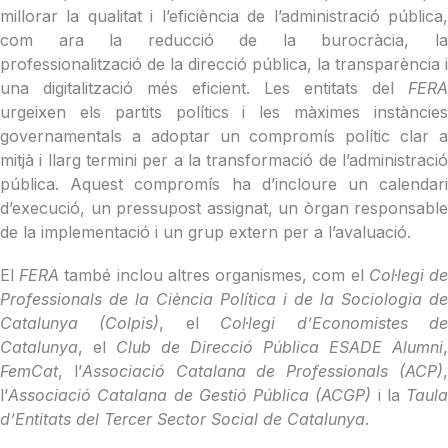
millorar la qualitat i l’eficiència de l’administració pública,
com ara la reducció de la burocràcia, la
professionalització de la direcció pública, la transparència i
una digitalització més eficient. Les entitats del
FERA
urgeixen els partits polítics i les màximes instàncies
governamentals a adoptar un compromís polític clar a
mitjà i llarg termini per a la transformació de l’administració
pública. Aquest compromís ha d’incloure un calendari
d’execució, un pressupost assignat, un òrgan responsable
de la implementació i un grup extern per a l’avaluació.
El
FERA
també inclou altres organismes, com el
Col·legi d
Professionals de la Ciència Política i de la Sociologia de
Catalunya (Colpis)
, el
Col·legi d’Economistes d
Catalunya
, el
Club de Direcció Pública ESADE Alumni
,
FemCat
, l’
Associació Catalana de Professionals (ACP)
l’
Associació Catalana de Gestió Pública (ACGP)
i la
Taula
d’Entitats del Tercer Sector Social de Catalunya
.