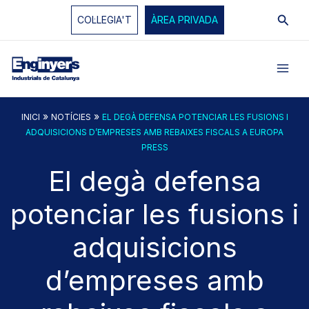
Vés
Cerc
COL·LEGIA'T
ÀREA PRIVADA
al
contingut
»
»
INICI
NOTÍCIES
EL DEGÀ DEFENSA POTENCIAR LES FUSIONS I
ADQUISICIONS D’EMPRESES AMB REBAIXES FISCALS A EUROPA
PRESS
El degà defensa
potenciar les fusions i
adquisicions
d’empreses amb