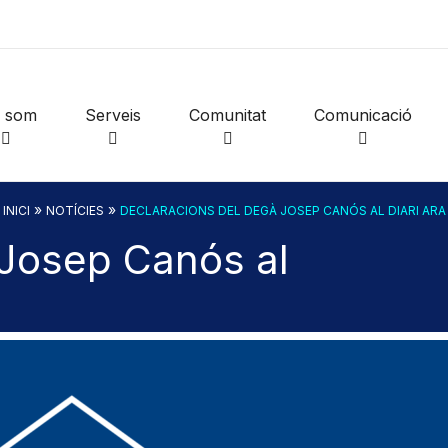
i som
Serveis
Comunitat
Comunicació
»
»
INICI
NOTÍCIES
DECLARACIONS DEL DEGÀ JOSEP CANÓS AL DIARI ARA
 Josep Canós al
a