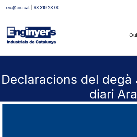
Vés
eic@eic.cat
|
93 319 23 00
al
contingut
Qu
Declaracions del degà
diari Ar