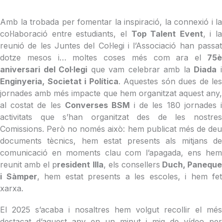
Amb la trobada per fomentar la inspiració, la connexió i la
col·laboració entre estudiants, el
Top Talent Event
, i la
reunió de les Juntes del Col·legi i l’Associació han passat
dotze mesos i… moltes coses més com ara el
75
aniversari del Col·legi
que vam celebrar amb la
Diada
Enginyeria, Societat i Política
. Aquestes són dues de les
jornades amb més impacte que hem organitzat aquest any,
al costat de les
Converses BSM
i de les 180 jornades 
activitats que s’han organitzat des de les nostres
Comissions. Però no només això: hem publicat més de deu
documents tècnics, hem estat presents als mitjans de
comunicació en moments clau com l’apagada, ens hem
reunit amb el p
resident Illa
, els consellers
Duch, Paneque
i Sàmper
, hem estat presents a les escoles, i hem fet
xarxa.
El 2025 s’acaba i nosaltres hem volgut recollir el més
destacat d’aquest any en un minut i mig de vídeo per