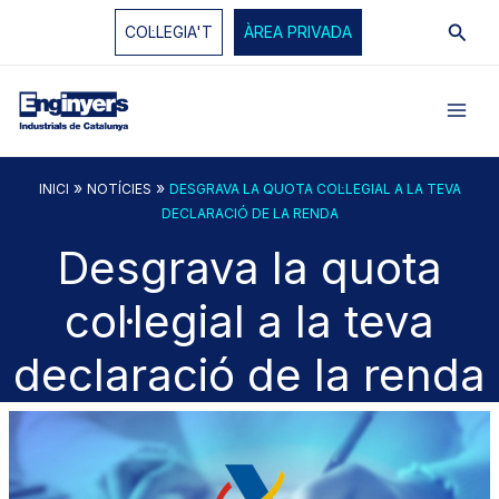
Vés
Cerc
COL·LEGIA'T
ÀREA PRIVADA
al
contingut
»
»
INICI
NOTÍCIES
DESGRAVA LA QUOTA COL·LEGIAL A LA TEVA
DECLARACIÓ DE LA RENDA
Desgrava la quota
col·legial a la teva
declaració de la renda