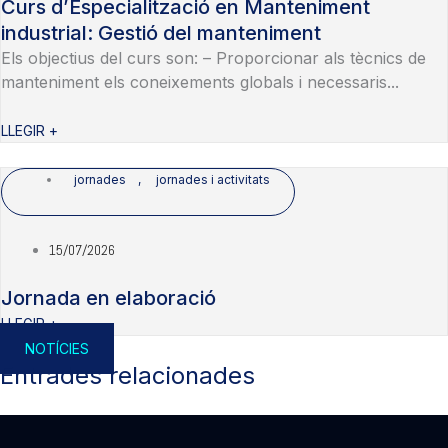
Curs d’Especialització en Manteniment
industrial: Gestió del manteniment
Els objectius del curs son: – Proporcionar als tècnics de
manteniment els coneixements globals i necessaris...
LLEGIR +
jornades
,
jornades i activitats
15/07/2026
Jornada en elaboració
LLEGIR +
NOTÍCIES
Entrades relacionades