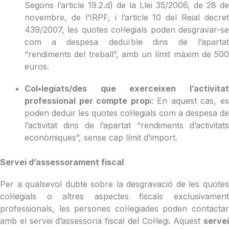
Segons l’article 19.2.d) de la Llei 35/2006, de 28 de
novembre, de l’IRPF, i l’article 10 del Reial decret
439/2007, les quotes col·legials poden desgravar-se
com a despesa deduïble dins de l’apartat
“rendiments del treball”, amb un límit màxim de 500
euros.
Col•legiats/des que exerceixen l’activitat
professional per compte prop
i: En aquest cas, e
poden deduir les quotes col·legials com a despesa de
l’activitat dins de l’apartat “rendiments d’activitats
econòmiques”, sense cap límit d’import.
Servei d’assessorament fiscal
Per a qualsevol dubte sobre la desgravació de les quotes
col·legials o altres aspectes fiscals exclusivament
professionals, les persones col·legiades poden contactar
amb el servei d’assessoria fiscal del Col·legi. Aquest
servei