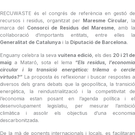
RECUWASTE és el congrés de referència en gestió de
recursos i residus, organitzat per
Maresme Circular
, l
marca del
Consorci de Residus del Maresme
, amb la
col·laboració d’importants entitats, entre elles la
Generalitat de Catalunya
i la
Diputació de Barcelona
.
Enguany celebra la seva
vuitena edició
, els dies
20 i 21 de
maig
a Mataró, sota el lema
“Els residus, l’economia
circular i la transició energètica: trilema o cercle
virtuós?”
La proposta és reflexionar i buscar respostes a
diversos dels grans debats que la geopolítica, la transició
energètica, la reindustrialització i la competitivitat de
l’economia estan posant en l’agenda política i el
desenvolupament legislatiu, per mesurar l’ambició
climàtica i assolir els objectius d’una economia
descarbonitzada.
De la mà de ponents internacionals i locals, es facilitaran