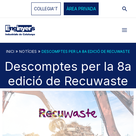
Vés
Cerc
COL·LEGIA'T
ÀREA PRIVADA
al
contingut
»
»
INICI
NOTÍCIES
DESCOMPTES PER LA 8A EDICIÓ DE RECUWASTE
Descomptes per la 8a
edició de Recuwaste