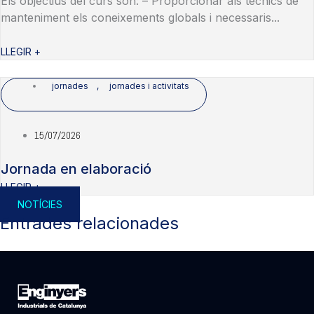
Els objectius del curs son: – Proporcionar als tècnics de
manteniment els coneixements globals i necessaris...
LLEGIR +
jornades
,
jornades i activitats
15/07/2026
Jornada en elaboració
LLEGIR +
NOTÍCIES
Entrades relacionades