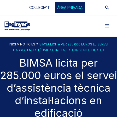
Vés
Cerc
COL·LEGIA'T
ÀREA PRIVADA
al
contingut
»
»
INICI
NOTÍCIES
BIMSA LICITA PER 285.000 EUROS EL SERVEI
D’ASSISTÈNCIA TÈCNICA D’INSTAL·LACIONS EN EDIFICACIÓ
BIMSA licita per
285.000 euros el servei
d’assistència tècnica
d’instal·lacions en
edificació