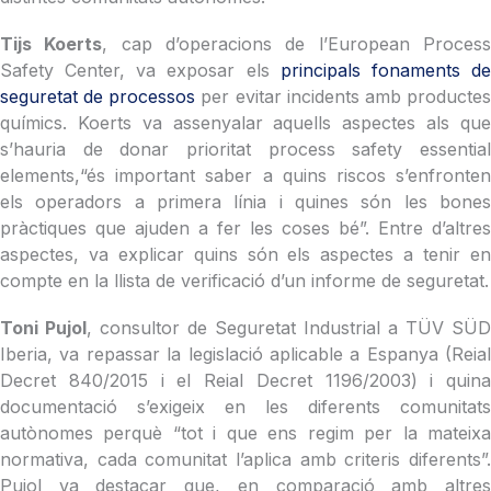
Tijs Koerts
, cap d’operacions de l’European Proces
Safety Center, va exposar els
principals fonaments d
seguretat de processos
per evitar incidents amb producte
químics. Koerts va assenyalar aquells aspectes als que
s’hauria de donar prioritat process safety essential
elements,“és important saber a quins riscos s’enfronten
els operadors a primera línia i quines són les bones
pràctiques que ajuden a fer les coses bé”. Entre d’altres
aspectes, va explicar quins són els aspectes a tenir en
compte en la llista de verificació d’un informe de seguretat.
Toni Pujol
, consultor de Seguretat Industrial a TÜV SÜD
Iberia, va repassar la legislació aplicable a Espanya (Reial
Decret 840/2015 i el Reial Decret 1196/2003) i quina
documentació s’exigeix en les diferents comunitats
autònomes perquè “tot i que ens regim per la mateixa
normativa, cada comunitat l’aplica amb criteris diferents”.
Pujol va destacar que, en comparació amb altres