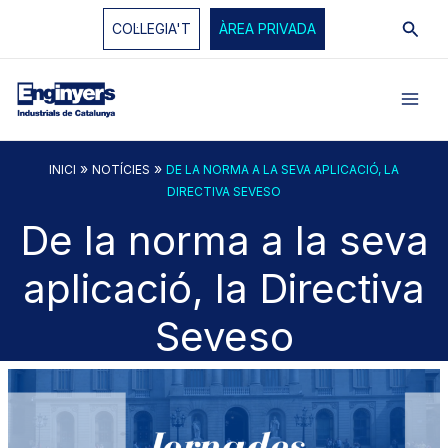
Vés
Cerc
COL·LEGIA'T
ÀREA PRIVADA
al
contingut
»
»
INICI
NOTÍCIES
DE LA NORMA A LA SEVA APLICACIÓ, LA
DIRECTIVA SEVESO
De la norma a la seva
aplicació, la Directiva
Seveso