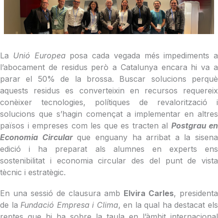
La
Unió Europea
posa cada vegada més impediments a
l’abocament de residus però a Catalunya encara hi va a
parar el 50% de la brossa. Buscar solucions perquè
aquests residus es converteixin en recursos requereix
conèixer tecnologies, polítiques de revalorització i
solucions que s’hagin començat a implementar en altres
països i empreses com les que es tracten al
Postgrau en
Economia Circular
que enguany ha arribat a la sisena
edició i ha preparat als alumnes en experts ens
sostenibilitat i economia circular des del punt de vista
tècnic i estratègic.
En una sessió de clausura amb
Elvira Carles
, presidenta
de la
Fundació Empresa i Clima
, en la qual ha destacat el
reptes que hi ha sobre la taula en l’àmbit internacional