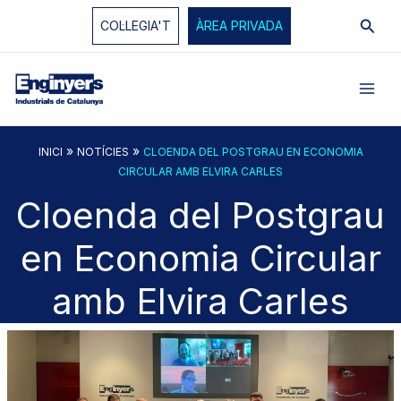
Vés
Cerc
COL·LEGIA'T
ÀREA PRIVADA
al
contingut
»
»
INICI
NOTÍCIES
CLOENDA DEL POSTGRAU EN ECONOMIA
CIRCULAR AMB ELVIRA CARLES
Cloenda del Postgrau
en Economia Circular
amb Elvira Carles