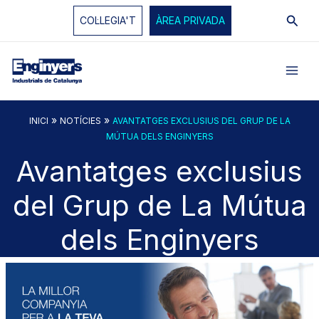
Vés
Cerc
COL·LEGIA'T
ÀREA PRIVADA
al
contingut
»
»
INICI
NOTÍCIES
AVANTATGES EXCLUSIUS DEL GRUP DE LA
MÚTUA DELS ENGINYERS
Avantatges exclusius
del Grup de La Mútua
dels Enginyers