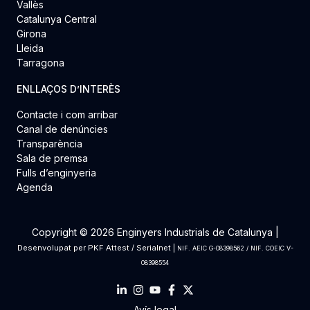
Vallès
Catalunya Central
Girona
Lleida
Tarragona
ENLLAÇOS D’INTERÈS
Contacte i com arribar
Canal de denúncies
Transparència
Sala de premsa
Fulls d’enginyeria
Agenda
Copyright © 2026 Enginyers Industrials de Catalunya |
Desenvolupat per
PKF Attest
/
Serialnet
|
NIF. AEIC G-08398562 / NIF. COEIC V-
08398554
Avís legal