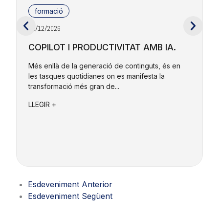
formació
01/12/2026
2
COPILOT I PRODUCTIVITAT AMB IA.
Més enllà de la generació de continguts, és en
les tasques quotidianes on es manifesta la
E
transformació més gran de...
r
e
LLEGIR +
L
Esdeveniment Anterior
Esdeveniment Següent