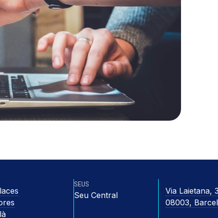
SEUS
laces
Via Laietana, 
Seu Central
ores
08003, Barce
là