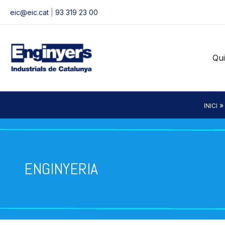
Vés
eic@eic.cat
|
93 319 23 00
al
contingut
Qu
INICI
ENGINYERIA