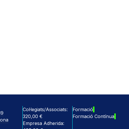
Col·legiats/Associats:
Formació
39
320,00 €
Formació Contínua
lona
Empresa Adherida: