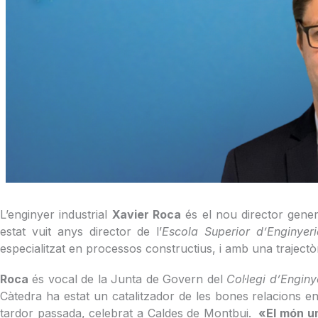
L’enginyer industrial
Xavier Roca
és el nou director gener
estat vuit anys director de l’
Escola Superior d’Enginyeri
especialitzat en processos constructius, i amb una trajectòria 
Roca
és vocal de la Junta de Govern del
Col·legi d’Enginy
Càtedra ha estat un catalitzador de les bones relacions ent
tardor passada, celebrat a Caldes de Montbui.
«El món un