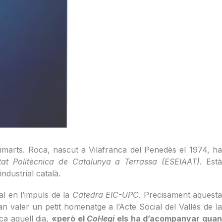
marts. Roca, nascut a Vilafranca del Penedès el 1974, h
sitat Politècnica de Catalunya a Terrassa (ESEIAAT)
. Est
industrial català.
l en l’impuls de la
Càtedra EIC-UPC
. Precisament aquest
an valer un petit homenatge a l’Acte Social del Vallès de l
ca aquell dia,
«però el
Col·legi
els ha d’acompanyar qua