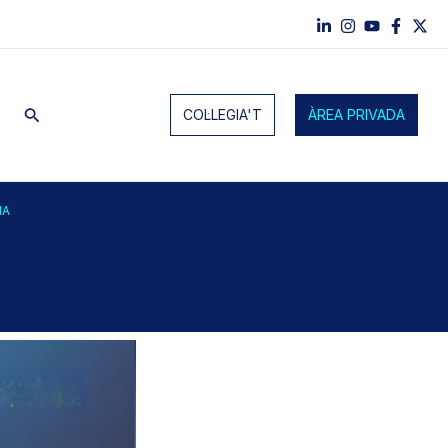
Cerca
COL·LEGIA'T
ÀREA PRIVADA
IA