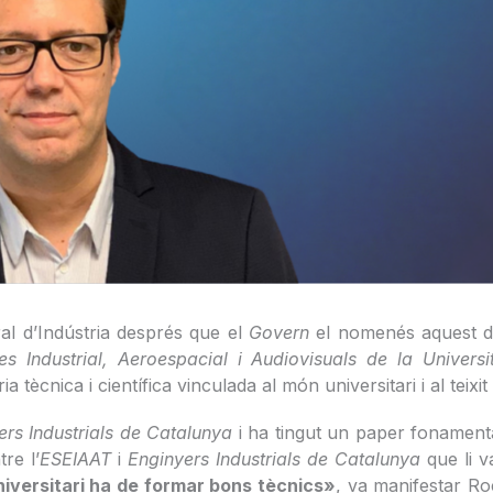
al d’Indústria després que el
Govern
el nomenés aquest di
es Industrial, Aeroespacial i Audiovisuals de la Univer
tècnica i científica vinculada al món universitari i al teixit 
ers Industrials de Catalunya
i ha tingut un paper fonamenta
re l’
ESEIAAT
i
Enginyers Industrials de Catalunya
que li v
iversitari ha de formar bons tècnics»
, va manifestar Ro