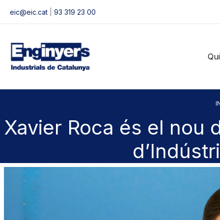
Vés
eic@eic.cat
|
93 319 23 00
al
contingut
Qu
I
Xavier Roca és el nou d
d’Indústr