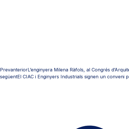
Prev
anterior
L’enginyera Milena Ràfols, al Congrés d’Arquite
següent
El CIAC i Enginyers Industrials signen un conveni