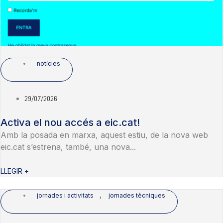
notícies
29/07/2026
Activa el nou accés a eic.cat!
Amb la posada en marxa, aquest estiu, de la nova web
eic.cat s’estrena, també, una nova...
LLEGIR +
jornades i activitats
,
jornades tècniques