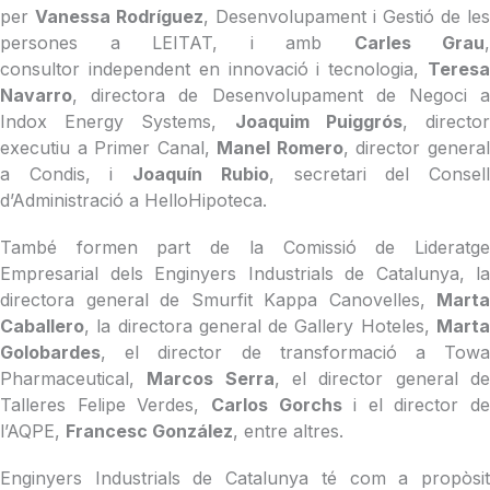
per
Vanessa Rodríguez
, Desenvolupament i Gestió de les
persones a LEITAT, i amb
Carles Grau
,
consultor independent en innovació i tecnologia,
Teresa
Navarro
, directora de Desenvolupament de Negoci a
Indox Energy Systems,
Joaquim Puiggrós
, directo
executiu a Primer Canal,
Manel Romero
, director genera
a Condis, i
Joaquín Rubio
, secretari del Consel
d’Administració a HelloHipoteca.
També formen part de la Comissió de Lideratge
Empresarial dels Enginyers Industrials de Catalunya, la
directora general de Smurfit Kappa Canovelles,
Marta
Caballero
, la directora general de Gallery Hoteles,
Marta
Golobardes
, el director de transformació a Towa
Pharmaceutical,
Marcos Serra
, el director general d
Talleres Felipe Verdes,
Carlos Gorchs
i el director de
l’AQPE,
Francesc González
, entre altres.
Enginyers Industrials de Catalunya té com a propòsit