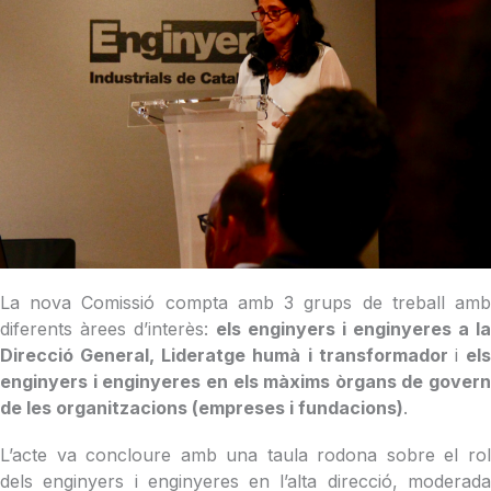
La nova Comissió compta amb 3 grups de treball amb
diferents àrees d’interès:
els enginyers i enginyeres a la
Direcció General, Lideratge humà i transformador
i
el
enginyers i enginyeres en els màxims òrgans de govern
de les organitzacions (empreses i fundacions)
.
L’acte va concloure amb una taula rodona sobre el rol
dels enginyers i enginyeres en l’alta direcció, moderada