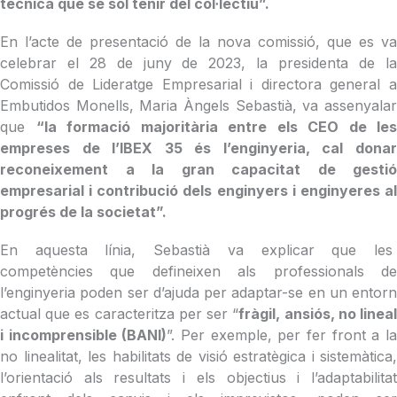
tècnica que se sol tenir del col·lectiu”.
En l’acte de presentació de la nova comissió, que es va
celebrar el 28 de juny de 2023, la presidenta de la
Comissió de Lideratge Empresarial i directora general a
Embutidos Monells, Maria Àngels Sebastià, va assenyalar
que
“
la formació majoritària entre els CEO de les
empreses de l’IBEX 35 és l’enginyeria, cal donar
reconeixement a la gran capacitat de gestió
empresarial i contribució dels enginyers i enginyeres al
progrés de la societat
”.
En aquesta línia, Sebastià va explicar que les
competències que defineixen als professionals de
l’enginyeria poden ser d’ajuda per adaptar-se en un entorn
actual que es caracteritza per ser “
fràgil, ansiós, no linea
i incomprensible (BANI)
”. Per exemple, per fer front a l
no linealitat, les habilitats de visió estratègica i sistemàtica,
l’orientació als resultats i els objectius i l’adaptabilitat