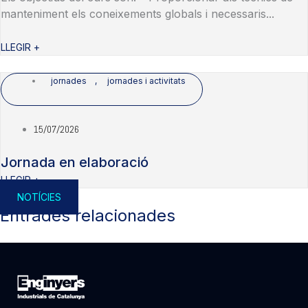
manteniment els coneixements globals i necessaris...
LLEGIR +
jornades
,
jornades i activitats
15/07/2026
Jornada en elaboració
LLEGIR +
NOTÍCIES
Entrades relacionades