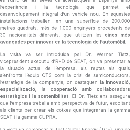
és l’únic de les seves característiques a Espanya amb
l’experiència i la tecnologia que permet el
desenvolupament integral d’un vehicle nou. En aquestes
instal·lacions treballen, en una superfície de 200.000
metres quadrats, més de 1.000 enginyers procedents de
30 nacionalitats diferents, que utilitzen les
eines mé
avançades per innovar en la tecnologia de l’automòbil
.
La visita va ser introduida pel Dr. Werner Tietz,
vicepresident executiu d’R+D de SEAT, on va presentar a
la situació actual de l’empresa, els reptes als quals
s’enfronta l’equip CTS com la crisi de semiconductors,
l’estratègia de la companyia, on destaquen
la innovació
especialització, la cooperació amb col·laboradors
estratègics i la sostenibilitat
. El Dr. Tietz ens assegura
que l’empresa treballa amb perspectiva de futur, escoltant
als clients per crear els cotxes que integraran la gamma
SEAT i la gamma CUPRA.
La visita va començar al Test Center Energy (TCE), una de