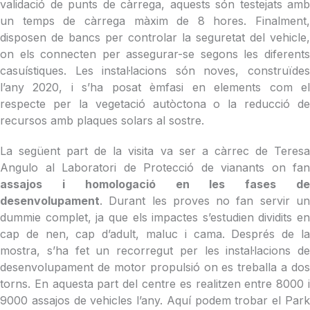
validació de punts de càrrega, aquests són testejats amb
un temps de càrrega màxim de 8 hores. Finalment,
disposen de bancs per controlar la seguretat del vehicle,
on els connecten per assegurar-se segons les diferents
casuístiques. Les instal·lacions són noves, construïdes
l’any 2020, i s’ha posat èmfasi en elements com el
respecte per la vegetació autòctona o la reducció de
recursos amb plaques solars al sostre.
La següent part de la visita va ser a càrrec de Teresa
Angulo al Laboratori de Protecció de vianants on fan
assajos i homologació en les fases de
desenvolupament
. Durant les proves no fan servir un
dummie complet, ja que els impactes s’estudien dividits en
cap de nen, cap d’adult, maluc i cama. Després de la
mostra, s’ha fet un recorregut per les instal·lacions de
desenvolupament de motor propulsió on es treballa a dos
torns. En aquesta part del centre es realitzen entre 8000 i
9000 assajos de vehicles l’any. Aquí podem trobar el Park