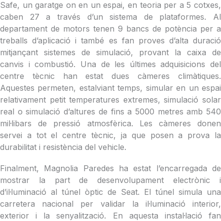
Safe, un garatge on en un espai, en teoria per a 5 cotxes,
caben 27 a través d’un sistema de plataformes. Al
departament de motors tenen 9 bancs de potència per a
treballs d’aplicació i també es fan proves d’alta duració
mitjançant sistemes de simulació, provant la caixa de
canvis i combustió. Una de les últimes adquisicions del
centre tècnic han estat dues càmeres climàtiques.
Aquestes permeten, estalviant temps, simular en un espai
relativament petit temperatures extremes, simulació solar
real o simulació d’altures de fins a 5000 metres amb 540
mil·libars de pressió atmosfèrica. Les càmeres donen
servei a tot el centre tècnic, ja que posen a prova la
durabilitat i resistència del vehicle.
Finalment, Magnolia Paredes ha estat l’encarregada de
mostrar la part de desenvolupament electrònic i
d’il·luminació al túnel òptic de Seat. El túnel simula una
carretera nacional per validar la il·luminació interior,
exterior i la senyalització. En aquesta instal·lació fan