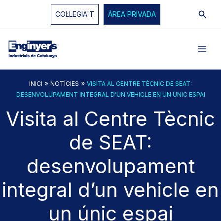
Vés
Cerc
COL·LEGIA'T
ÀREA PRIVADA
al
contingut
»
»
INICI
NOTÍCIES
VISITA AL CENTRE TÈCNIC DE SEAT:
DESENVOLUPAMENT INTEGRAL D’UN VEHICLE EN UN ÚNIC ESPAI
Visita al Centre Tècnic
de SEAT:
desenvolupament
integral d’un vehicle en
un únic espai