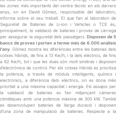
les zones més importants del centre tècnic en els darrers
anys, on en David Gómez, responsable del laboratori,
informa sobre el seu treball. El que fan al laboratori de
Seguretat de Bateries de Li-ion i Vehicles o TCE és,
principalment, la validació de bateries i proves de càrrega
per assegurar la seguretat dels passatgers.
Disposen de 5
bancs de proves i porten a terme més de 6.000 anàlisis
l’any
. Gómez mostra les diferències entre les bateries dels
cotxes híbrids, de fins a 13 Kw/h, i la dels elèctrics, de fins
a 62 Kw/h, tot i que les dues són molt similiras i disposen
d’electrònica de control. Per els cotxes híbrids es prioritza
la potència, a través de mòduls intel·ligents, químics i
electrònics, a diferència dels elèctrics, on es dona més
prioritat a una màxima capacitat i energia. Els assajos per
la validació de bateries es fan mitjançant càmeres
climàtiques amb una potència màxima de 300 kW. També
es desenvolupen bateries de llarga duració i disposen
d’una zona de manipulació de bateries. Respecte a la