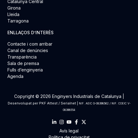
Catalunya Central
Girona
Lleida
Tarragona
ENLLAÇOS D’INTERÈS
Contacte i com arribar
Canal de denúncies
Transparència
Sala de premsa
Fulls d’enginyeria
Agenda
Copyright © 2026 Enginyers Industrials de Catalunya |
Desenvolupat per
PKF Attest
/
Serialnet
|
NIF. AEIC G-08398562 / NIF. COEIC V-
08398554
Avís legal
Política de privacitat