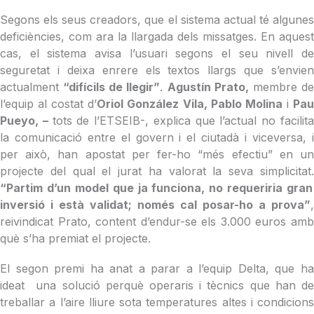
Segons els seus creadors, que el sistema actual té algunes
deficiències, com ara la llargada dels missatges. En aquest
cas, el sistema avisa l’usuari segons el seu nivell de
seguretat i deixa enrere els textos llargs que s’envien
actualment
“difícils de llegir”
.
Agustín Prato,
membre d
l’equip al costat d’
Oriol González Vila, Pablo Molina
i
Pa
Pueyo, –
tots de l’ETSEIB-, explica que l’actual no facilit
la comunicació entre el govern i el ciutadà i viceversa, i
per això, han apostat per fer-ho “més efectiu” en un
projecte del qual el jurat ha valorat la seva simplicitat.
“Partim d’un model que ja funciona, no requeriria gran
inversió i està validat; només cal posar-ho a prova”
,
reivindicat Prato, content d’endur-se els 3.000 euros amb
què s’ha premiat el projecte.
El segon premi ha anat a parar a l’equip Delta, que ha
ideat una solució perquè operaris i tècnics que han de
treballar a l’aire lliure sota temperatures altes i condicions