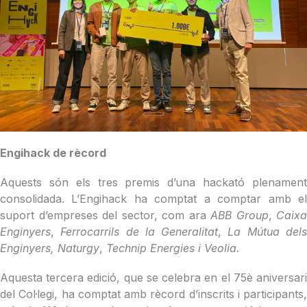
Engihack de rècord
Aquests són els tres premis d’una hackató plenament
consolidada. L’Engihack ha comptat a comptar amb el
suport d’empreses del sector, com ara
ABB Group
,
Caixa
Enginyers
,
Ferrocarrils de la Generalitat
,
La Mútua del
Enginyers, Naturgy
,
Technip Energies i
Veolia.
Aquesta tercera edició, que se celebra en el 75è aniversari
del Col·legi, ha comptat amb rècord d’inscrits i participants,