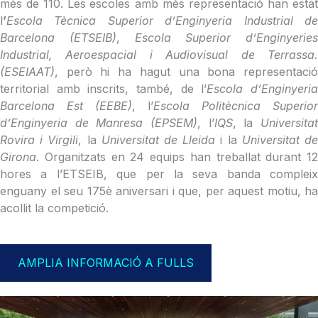
més de 110. Les
escoles amb més representació han esta
l
’
Escola Tècnica Superior d’Enginyeria Industrial de
Barcelona (ETSEIB)
,
Escola Superior d’Enginyeries
Industrial, Aeroespacial i Audiovisual de Terrassa.
(ESEIAAT)
, però hi ha hagut una bona representació
territorial amb inscrits, també, de l’
Escola d’Enginyeri
Barcelona Est (EEBE)
, l’
Escola Politècnica Superior
d’Enginyeria de Manresa (EPSEM)
, l’
IQS
, la
Universita
Rovira i Virgili
, la
Universitat de Lleida
i la
Universitat d
Girona
. Organitzats en 24 equips han treballat durant 12
hores a l’ETSEIB, que per la seva banda compleix
enguany el seu 175è aniversari i que, per aquest motiu, ha
acollit la competició.
AMPLIA INFORMACIÓ A FULLS