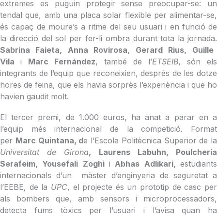
extremes es puguin protegir sense preocupar-se: un
tendal que, amb una placa solar flexible per alimentar-se,
és capaç de moure’s a ritme del seu usuari i en funció de
la direcció del sol per fer-li ombra durant tota la jornada.
Sabrina Faieta, Anna Rovirosa, Gerard Rius, Guille
Vila
i
Marc Fernández
, també de l’
ETSEIB
, són els
integrants de l’equip que reconeixien, després de les dotze
hores de feina, que els havia sorprès l’experiència i que ho
havien gaudit molt.
El tercer premi, de 1.000 euros, ha anat a parar en a
l’equip més internacional de la competició. Format
per
Marc Quintana, d
e l’Escola Politècnica Superior de la
Universitat de Girona
, Laurens Labuhn, Poulcheri
Serafeim, Yousefali Zoghi
i
Abhas Adlikari,
estudiants
internacionals d’un màster d’enginyeria de seguretat a
l’EEBE, de la
UPC
, el projecte és un prototip de casc pe
als bombers que, amb sensors i microprocessadors,
detecta fums tòxics per l’usuari i l’avisa quan ha