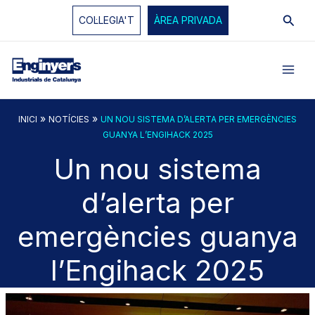
Vés
Cerc
COL·LEGIA'T
ÀREA PRIVADA
al
contingut
»
»
INICI
NOTÍCIES
UN NOU SISTEMA D’ALERTA PER EMERGÈNCIES
GUANYA L’ENGIHACK 2025
Un nou sistema
d’alerta per
emergències guanya
l’Engihack 2025