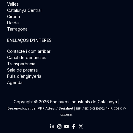
Vallès
Catalunya Central
Girona
Lleida
Tarragona
ENLLAÇOS D’INTERÈS
Contacte i com arribar
Canal de denúncies
Transparència
Sala de premsa
Fulls d’enginyeria
Agenda
Copyright © 2026 Enginyers Industrials de Catalunya |
Desenvolupat per
PKF Attest
/
Serialnet
|
NIF. AEIC G-08398562 / NIF. COEIC V-
08398554