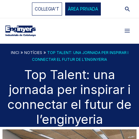
Vés
Cerc
COL·LEGIA'T
ÀREA PRIVADA
al
contingut
»
»
INICI
NOTÍCIES
TOP TALENT: UNA JORNADA PER INSPIRAR I
CONNECTAR EL FUTUR DE L’ENGINYERIA
Top Talent: una
jornada per inspirar i
connectar el futur de
l’enginyeria