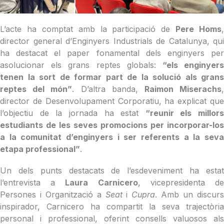
L’acte ha comptat amb la participació de
Pere Homs
,
director general d’Enginyers Industrials de Catalunya, qui
ha destacat el paper fonamental dels enginyers per
asolucionar els grans reptes globals:
“els enginyer
tenen la sort de formar part de la solució als grans
reptes del món”
. D’altra banda,
Raimon Miserachs
director de Desenvolupament Corporatiu, ha explicat que
l’objectiu de la jornada ha estat
“reunir els millors
estudiants de les seves promocions per incorporar-los
a la comunitat d’enginyers i ser referents a la seva
etapa professional”
.
Un dels punts destacats de l’esdeveniment ha estat
l’entrevista a
Laura Carnicero
, vicepresidenta d
Persones i Organització a
Seat
i
Cupra
. Amb un discur
inspirador, Carnicero ha compartit la seva trajectòria
personal i professional, oferint consells valuosos als