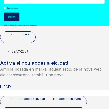
notícies
29/07/2026
Activa el nou accés a eic.cat!
Amb la posada en marxa, aquest estiu, de la nova web
eic.cat s’estrena, també, una nova...
LLEGIR +
jornades i activitats
,
jornades tècniques