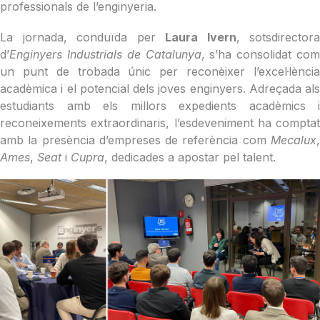
professionals de l’enginyeria.
La jornada, conduïda per
Laura Ivern
, sotsdirectora
d’
Enginyers Industrials de Catalunya
, s’ha consolidat com
un punt de trobada únic per reconèixer l’excel·lència
acadèmica i el potencial dels joves enginyers. Adreçada als
estudiants amb els millors expedients acadèmics i
reconeixements extraordinaris, l’esdeveniment ha comptat
amb la presència d’empreses de referència com
Mecalux
,
Ames
,
Seat
i
Cupra
, dedicades a apostar pel talent.