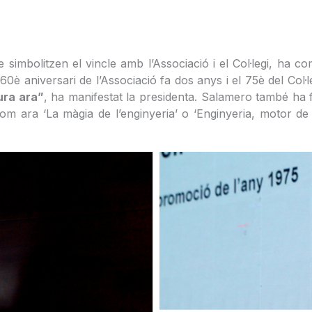
e simbolitzen el vincle amb l’Associació i el Col·legi, ha
l 160è aniversari de l’Associació fa dos anys i el 75è del 
ura ara”
, ha manifestat la presidenta. Salamero també ha fe
, com ara ‘La màgia de l’enginyeria’ o ‘Enginyeria, motor