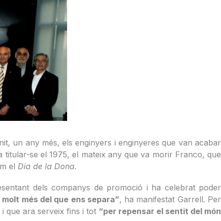
unit, un any més, els enginyers i enginyeres que van acaba
va titular-se el 1975, el mateix any que va morir Franco, que
om el
Dia de la Dona
.
esentant dels companys de promoció i ha celebrat pode
t molt més del que ens separa”
, ha manifestat Garrell. Pe
i que ara serveix fins i tot
“per repensar el sentit del mó