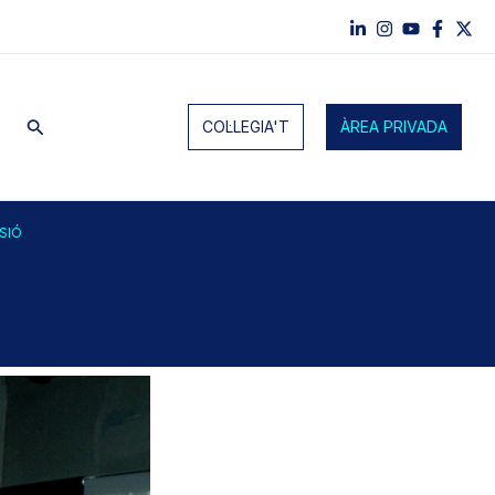
Cerca
COL·LEGIA'T
ÀREA PRIVADA
SIÓ