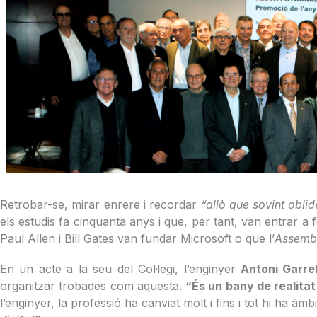
Retrobar-se, mirar enrere i recordar
“allò que sovint obli
els estudis fa cinquanta anys i que, per tant, van entrar a 
Paul Allen i Bill Gates van fundar Microsoft o que l’
Assembl
En un acte a la seu del Col·legi, l’enginyer
Antoni Garrel
organitzar trobades com aquesta.
“És un bany de realita
l’enginyer, la professió ha canviat molt i fins i tot hi ha àm