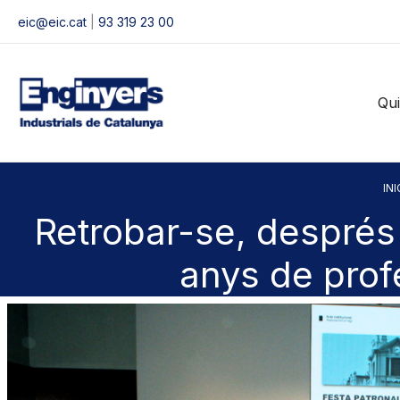
Vés
eic@eic.cat
|
93 319 23 00
al
contingut
Qu
INI
Retrobar-se, després
anys de prof