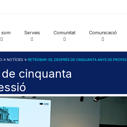
i som
Serveis
Comunitat
Comunicació
»
»
CI
NOTÍCIES
RETROBAR-SE, DESPRÉS DE CINQUANTA ANYS DE PROFES
 de cinquanta
essió