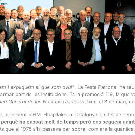
dem i expliquem el que som avui”
. La Festa Patronal ha re
formar part de les institucions. És la promoció 119, la que 
ea General de les Nacions Unides
va fixar el 8 de març c
l,
president d’HM Hospitales a Catalunya ha fet de repr
t perquè ha passat molt de temps però ens segueix unin
bits que el 1975 s’hi passava per sobre, com ara la quàntica, 