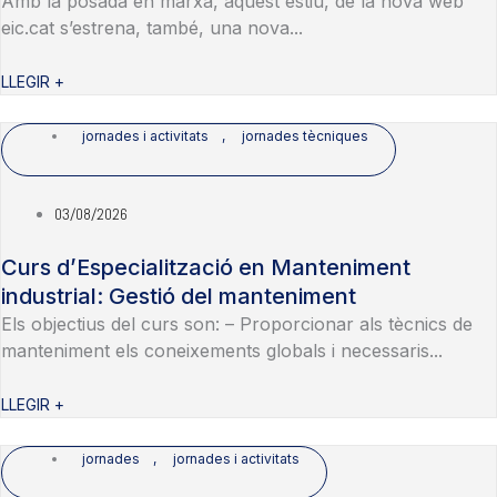
Amb la posada en marxa, aquest estiu, de la nova web
eic.cat s’estrena, també, una nova...
LLEGIR +
jornades i activitats
,
jornades tècniques
03/08/2026
Curs d’Especialització en Manteniment
industrial: Gestió del manteniment
Els objectius del curs son: – Proporcionar als tècnics de
manteniment els coneixements globals i necessaris...
LLEGIR +
jornades
,
jornades i activitats