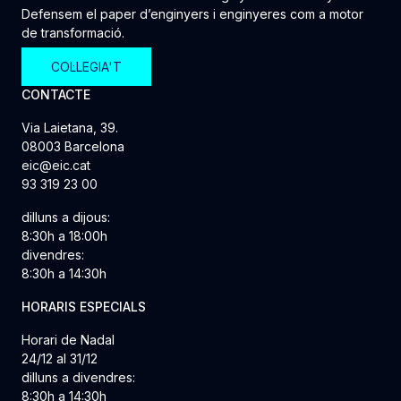
Defensem el paper d’enginyers i enginyeres com a motor
de transformació.
COL·LEGIA'T
CONTACTE
Via Laietana, 39.
08003 Barcelona
eic@eic.cat
93 319 23 00
dilluns a dijous:
8:30h a 18:00h
divendres:
8:30h a 14:30h
HORARIS ESPECIALS
Horari de Nadal
24/12 al 31/12
dilluns a divendres:
8:30h a 14:30h