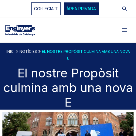
Vés
Cerc
COL·LEGIA'T
ÀREA PRIVADA
al
contingut
»
»
INICI
NOTÍCIES
EL NOSTRE PROPÒSIT CULMINA AMB UNA NOVA
E
El nostre Propòsit
culmina amb una nova
E