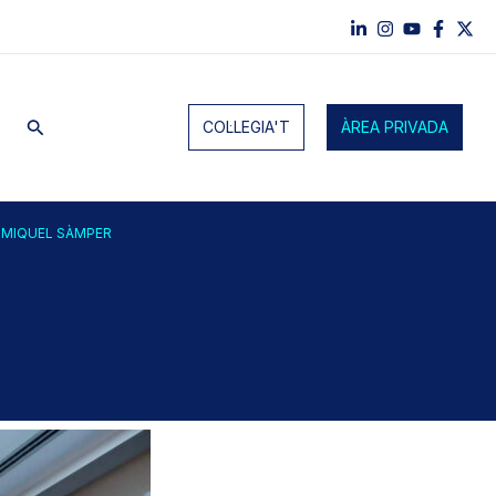
Cerca
COL·LEGIA'T
ÀREA PRIVADA
, MIQUEL SÀMPER