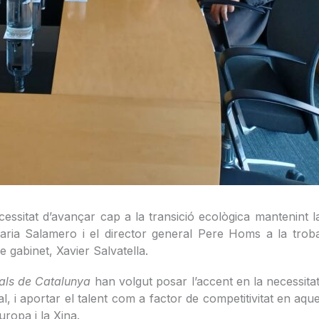
ecessitat d’avançar cap a la transició ecològica mantenint 
Maria Salamero i el director general Pere Homs a la tro
gabinet, Xavier Salvatella.
ials de Catalunya
han volgut posar l’accent en la necessitat
, i aportar el talent com a factor de competitivitat en aqu
uropa i la Xina.