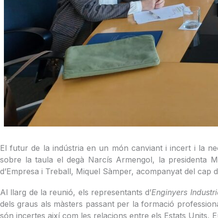
El futur de la indústria en un món canviant i incert i la n
sobre la taula el degà Narcís Armengol, la presidenta 
d’Empresa i Treball, Miquel Sàmper, acompanyat del cap de 
Al llarg de la reunió, els representants d’
Enginyers Industr
dels graus als màsters passant per la formació professional
són incertes així com les relacions entre els Estats Units, E