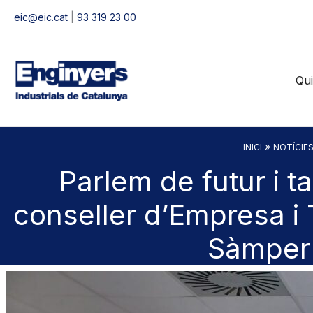
Vés
eic@eic.cat
|
93 319 23 00
al
contingut
Qu
»
INICI
NOTÍCIE
Parlem de futur i t
conseller d’Empresa i 
Sàmper