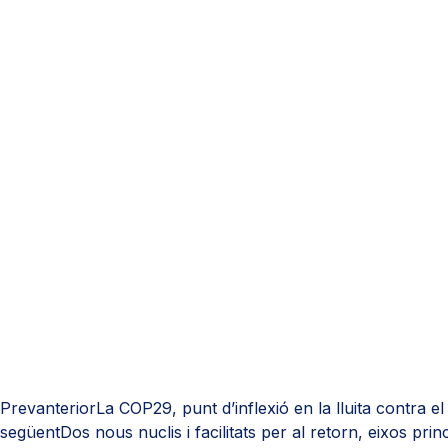
Prev
anterior
La COP29, punt d’inflexió en la lluita contra el
següent
Dos nous nuclis i facilitats per al retorn, eixos pr