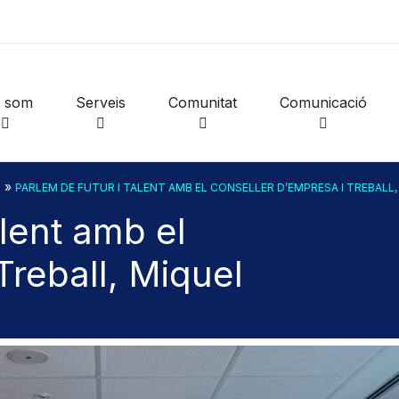
i som
Serveis
Comunitat
Comunicació
»
S
PARLEM DE FUTUR I TALENT AMB EL CONSELLER D’EMPRESA I TREBALL
alent amb el
Treball, Miquel