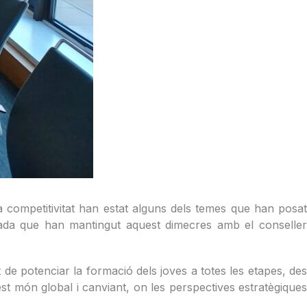
la competitivitat han estat alguns dels temes que han posat
bada que han mantingut aquest dimecres amb el conseller
 de potenciar la formació dels joves a totes les etapes, de
est món global i canviant, on les perspectives estratègiques