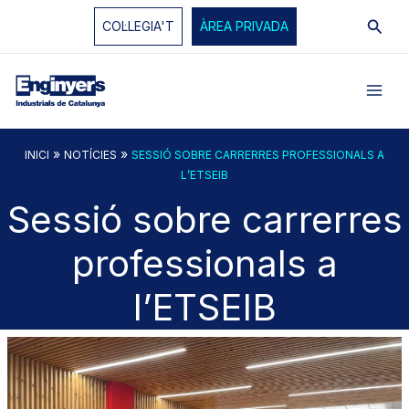
Vés
Cerc
COL·LEGIA'T
ÀREA PRIVADA
al
contingut
»
»
INICI
NOTÍCIES
SESSIÓ SOBRE CARRERRES PROFESSIONALS A
L’ETSEIB
Sessió sobre carrerres
professionals a
l’ETSEIB