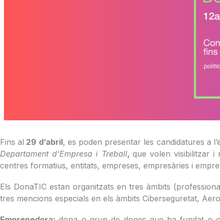
Fins al
29 d’abril
, es poden presentar les candidatures a l’
Departament d’Empresa i Treball
,
que volen visibilitzar 
centres formatius, entitats, empreses, empresàries i empr
Els DonaTIC estan organitzats en tres àmbits (professional, a
tres mencions especials en els àmbits Ciberseguretat, Aeroe
Emprenedora:
dona o grup de dones que ha fundat o cof