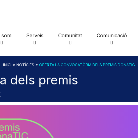
i som
Serveis
Comunitat
Comunicació
»
»
INICI
NOTÍCIES
OBERTA LA CONVOCATÒRIA DELS PREMIS DONATIC
a dels premis
C