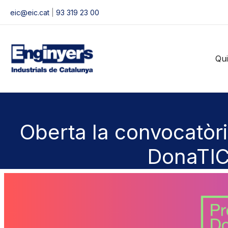
Vés
eic@eic.cat
|
93 319 23 00
al
contingut
Qu
Oberta la convocatòri
DonaTI