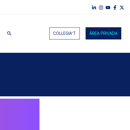
Cerca
COL·LEGIA'T
ÀREA PRIVADA