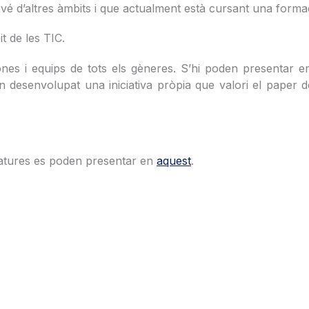
vé d’altres àmbits i que actualment està cursant una formac
t de les TIC.
nes i equips de tots els gèneres. S’hi poden presentar em
gin desenvolupat una iniciativa pròpia que valori el paper
datures es poden presentar en
aquest
.