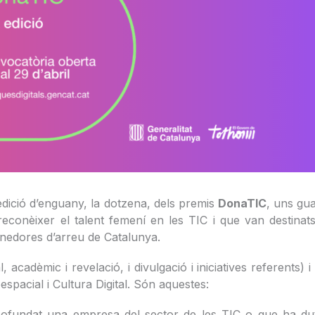
edició d’enguany, la dotzena, dels premis
DonaTIC
, uns gu
i reconèixer el talent femení en les TIC i que van destinat
enedores d’arreu de Catalunya.
cadèmic i revelació, i divulgació i iniciatives referents) i 
spacial i Cultura Digital. Són aquestes:
undat una empresa del sector de les TIC o que ha dut a