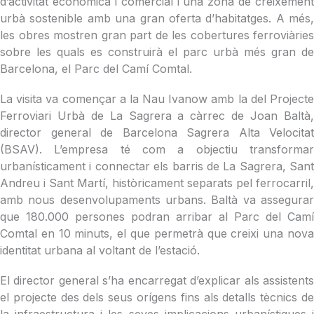
d’activitat econòmica i comercial i una zona de creixement
urbà sostenible amb una gran oferta d’habitatges. A més,
les obres mostren gran part de les cobertures ferroviàries
sobre les quals es construirà el parc urbà més gran de
Barcelona, el Parc del Camí Comtal.
La visita va començar a la Nau Ivanow amb la del Projecte
Ferroviari Urbà de La Sagrera a càrrec de Joan Baltà,
director general de Barcelona Sagrera Alta Velocitat
(BSAV). L’empresa té com a objectiu transformar
urbanísticament i connectar els barris de La Sagrera, Sant
Andreu i Sant Martí, històricament separats pel ferrocarril,
amb nous desenvolupaments urbans. Baltà va assegurar
que 180.000 persones podran arribar al Parc del Camí
Comtal en 10 minuts, el que permetrà que creixi una nova
identitat urbana al voltant de l’estació.
El director general s’ha encarregat d’explicar als assistents
el projecte des dels seus orígens fins als detalls tècnics de