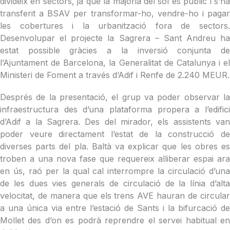
divideix en sectors, ja que la majoria del sòl és públic i s’ha
transferit a BSAV per transformar-ho, vendre-ho i pagar
les cobertures i la urbanització fora de sectors.
Desenvolupar el projecte la Sagrera – Sant Andreu ha
estat possible gràcies a la inversió conjunta de
l’Ajuntament de Barcelona, la Generalitat de Catalunya i el
Ministeri de Foment a través d’Adif i Renfe de 2.240 MEUR.
Després de la presentació, el grup va poder observar la
infraestructura des d’una plataforma propera a l’edifici
d’Adif a la Sagrera. Des del mirador, els assistents van
poder veure directament l’estat de la construcció de
diverses parts del pla. Baltà va explicar que les obres es
troben a una nova fase que requereix alliberar espai ara
en ús, raó per la qual cal interrompre la circulació d’una
de les dues vies generals de circulació de la línia d’alta
velocitat, de manera que els trens AVE hauran de circular
a una única via entre l’estació de Sants i la bifurcació de
Mollet des d’on es podrà reprendre el servei habitual en