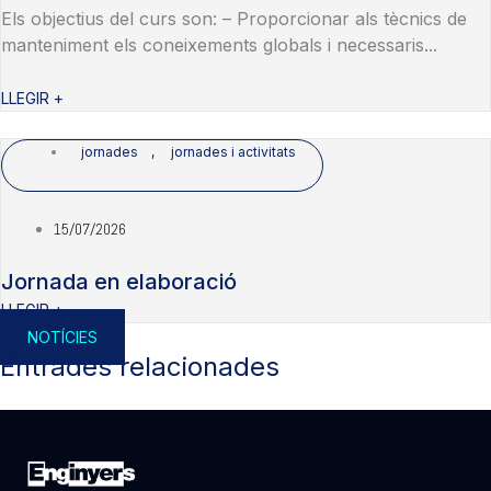
Els objectius del curs son: – Proporcionar als tècnics de
manteniment els coneixements globals i necessaris...
LLEGIR +
jornades
,
jornades i activitats
15/07/2026
Jornada en elaboració
LLEGIR +
NOTÍCIES
Entrades relacionades