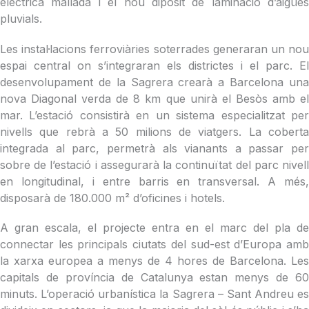
elèctrica mallada i el nou dipòsit de laminació d’aigües
pluvials.
Les instal·lacions ferroviàries soterrades generaran un nou
espai central on s’integraran els districtes i el parc. El
desenvolupament de la Sagrera crearà a Barcelona una
nova Diagonal verda de 8 km que unirà el Besòs amb el
mar. L’estació consistirà en un sistema especialitzat per
nivells que rebrà a 50 milions de viatgers. La coberta
integrada al parc, permetrà als vianants a passar per
sobre de l’estació i assegurarà la continuïtat del parc nivell
en longitudinal, i entre barris en transversal. A més,
disposarà de 180.000 m² d’oficines i hotels.
A gran escala, el projecte entra en el marc del pla de
connectar les principals ciutats del sud-est d’Europa amb
la xarxa europea a menys de 4 hores de Barcelona. Les
capitals de província de Catalunya estan menys de 60
minuts. L’operació urbanística la Sagrera – Sant Andreu es