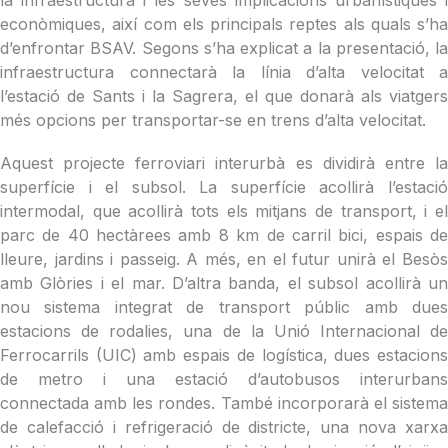
la infraestructura i les seves implicacions urbanístiques i
econòmiques, així com els principals reptes als quals s’ha
d’enfrontar BSAV. Segons s’ha explicat a la presentació, la
infraestructura connectarà la línia d’alta velocitat a
l’estació de Sants i la Sagrera, el que donarà als viatgers
més opcions per transportar-se en trens d’alta velocitat.
Aquest projecte ferroviari interurbà es dividirà entre la
superfície i el subsol. La superfície acollirà l’estació
intermodal, que acollirà tots els mitjans de transport, i el
parc de 40 hectàrees amb 8 km de carril bici, espais de
lleure, jardins i passeig. A més, en el futur unirà el Besòs
amb Glòries i el mar. D’altra banda, el subsol acollirà un
nou sistema integrat de transport públic amb dues
estacions de rodalies, una de la Unió Internacional de
Ferrocarrils (UIC) amb espais de logística, dues estacions
de metro i una estació d’autobusos interurbans
connectada amb les rondes. També incorporarà el sistema
de calefacció i refrigeració de districte, una nova xarxa