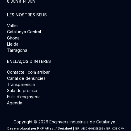
8:30h a 14:30h
LES NOSTRES SEUS
Vallès
Catalunya Central
Girona
Lleida
Tarragona
ENLLAÇOS D’INTERÈS
Contacte i com arribar
Canal de denúncies
Transparència
Sala de premsa
Fulls d’enginyeria
Agenda
Copyright © 2026 Enginyers Industrials de Catalunya |
Desenvolupat per
PKF Attest
/
Serialnet
|
NIF. AEIC G-08398562 / NIF. COEIC V-