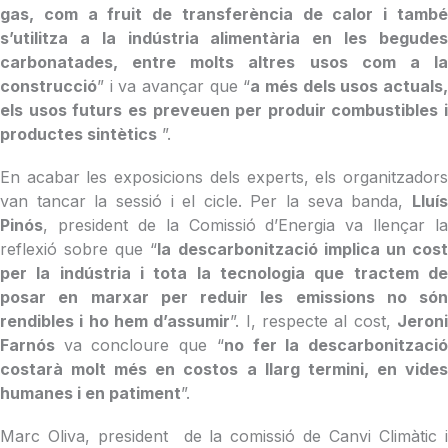
gas, com a fruit de transferència de calor i també
s’utilitza a la indústria alimentària en les begudes
carbonatades, entre molts altres usos com a la
construcció
” i va avançar que “
a més dels usos actuals
els usos futurs es preveuen per produir combustibles i
productes sintètics
”.
En acabar les exposicions dels experts, els organitzadors
van tancar la sessió i el cicle. Per la seva banda,
Lluís
Pinós
, president de la Comissió d’Energia va llençar la
reflexió sobre que “
la descarbonització implica un cos
per la indústria i tota la tecnologia que tractem de
posar en marxar per reduir les emissions no són
rendibles i ho hem d’assumir
”. I, respecte al cost,
Jeron
Farnós
va concloure que “
no fer la descarbonitzaci
costarà molt més en costos a llarg termini, en vides
humanes i en patiment
”.
Marc Oliva, president de la comissió de Canvi Climàtic i