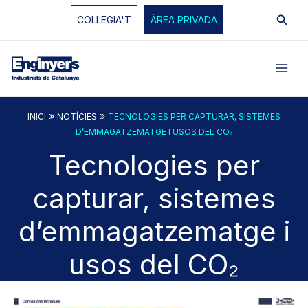
Vés
Cerc
COL·LEGIA'T
ÀREA PRIVADA
al
contingut
»
»
INICI
NOTÍCIES
TECNOLOGIES PER CAPTURAR, SISTEMES
D’EMMAGATZEMATGE I USOS DEL CO₂
Tecnologies per
capturar, sistemes
d’emmagatzematge i
usos del CO₂