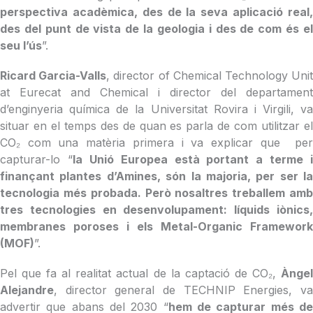
perspectiva acadèmica, des de la seva aplicació real,
des del punt de vista de la geologia i des de com és el
seu l’ús
”.
Ricard Garcia-Valls
, director of Chemical Technology Uni
at Eurecat and Chemical i director del departament
d’enginyeria química de la Universitat Rovira i Virgili, va
situar en el temps des de quan es parla de com utilitzar el
CO₂ com una matèria primera i va explicar que per
capturar-lo “
la Unió Europea està portant a terme i
finançant plantes d’Amines, són la majoria, per ser la
tecnologia més probada. Però nosaltres treballem amb
tres tecnologies en desenvolupament: líquids iònics,
membranes poroses i els Metal-Organic Framework
(MOF)
”.
Pel que fa al realitat actual de la captació de CO₂,
Àngel
Alejandre
, director general de TECHNIP Energies, va
advertir que abans del 2030 “
hem de capturar més d