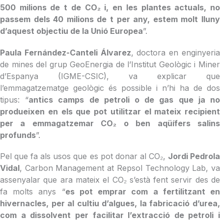
500 milions de t de CO₂ i, en les plantes actuals, no
passem dels 40 milions de t per any, estem molt lluny
d’aquest objectiu de la Unió Europea
”.
Paula Fernández-Canteli Álvarez
, doctora en enginyeri
de mines del grup GeoEnergia de l’Institut Geològic i Miner
d’Espanya (IGME-CSIC), va explicar que
l’emmagatzematge geològic és possible i n’hi ha de dos
tipus: “
antics camps de petroli o de gas que ja n
produeixen en els que pot utilitzar el mateix recipient
per a emmagatzemar CO₂ o ben aqüífers salins
profunds
”.
Pel que fa als usos que es pot donar al CO₂,
Jordi Pedrol
Vidal
, Carbon Management at Repsol Technology Lab, va
assenyalar que ara mateix el CO₂ s’està fent servir des de
fa molts anys “
es pot emprar com a fertilitzant e
hivernacles, per al cultiu d’algues, la fabricació d’urea,
com a dissolvent per facilitar l’extracció de petroli i