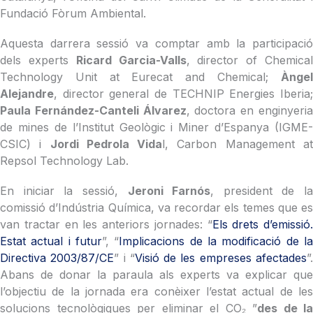
Fundació Fòrum Ambiental.
Aquesta darrera sessió va comptar amb la participació
dels experts
Ricard Garcia-Valls
, director of Chemica
Technology Unit at Eurecat and Chemical;
Àngel
Alejandre
, director general de TECHNIP Energies Iberia;
Paula Fernández-Canteli Álvarez
, doctora en enginyeri
de mines de l’Institut Geològic i Miner d’Espanya (IGME-
CSIC) i
Jordi Pedrola Vida
l, Carbon Management a
Repsol Technology Lab.
En iniciar la sessió,
Jeroni Farnós
, president de la
comissió d’Indústria Química, va recordar els temes que es
van tractar en les anteriors jornades: “
Els drets d’emissió.
Estat actual i futur
”, “
Implicacions de la modificació de l
Directiva 2003/87/CE
” i “
Visió de les empreses afectades
”
Abans de donar la paraula als experts va explicar que
l’objectiu de la jornada era conèixer l’estat actual de les
solucions tecnològiques per eliminar el CO₂ ”
des de la