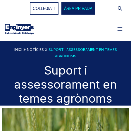
Vés
Cerc
COL·LEGIA'T
ÀREA PRIVADA
al
contingut
»
»
INICI
NOTÍCIES
SUPORT I ASSESSORAMENT EN TEMES
AGRÒNOMS
Suport i
assessorament en
temes agrònoms