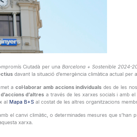
ompromís Ciutadà per una
Barcelona + Sostenible 2024-2
ectius
davant la situació d’emergència climàtica actual per a
romet a
col·laborar amb accions individuals
des de les nost
 d’accions d’altres
a través de les xarxes socials i amb e
x al
Mapa B+S
al costat de les altres organitzacions membr
 amb el canvi climàtic, o determinades mesures que s’han pr
aquesta xarxa.