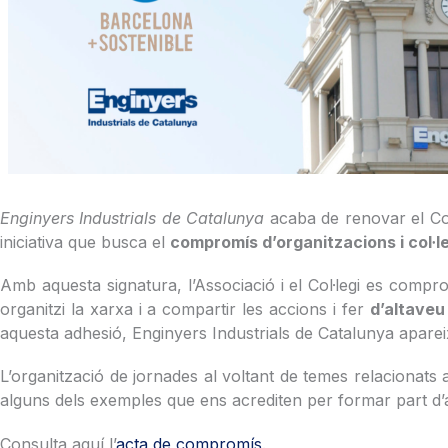
Enginyers Industrials de Catalunya
acaba de renovar el C
iniciativa que busca el
compromís d’organitzacions i col·l
Amb aquesta signatura, l’Associació i el Col·legi es comp
organitzi la xarxa i a compartir les accions i fer
d’altaveu
aquesta adhesió, Enginyers Industrials de Catalunya aparei
L’organització de jornades al voltant de temes relacionats
alguns dels exemples que ens acrediten per formar part d’
Consulta aquí l’
acta de compromís
.