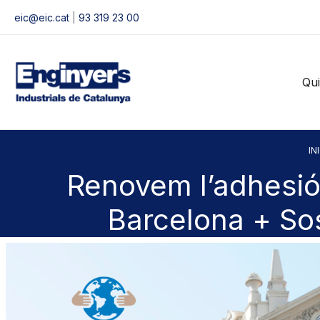
Vés
eic@eic.cat
|
93 319 23 00
al
contingut
Qu
INI
Renovem l’adhesió
Barcelona + So