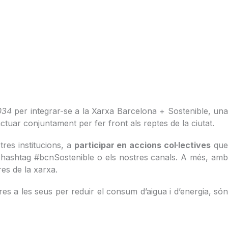
034
per integrar-se a la Xarxa Barcelona + Sostenible, una
ctuar conjuntament per fer front als reptes de la ciutat.
res institucions, a
participar en accions col·lectives
que
l hashtag #bcnSostenible o els nostres canals. A més, am
es de la xarxa.
es a les seus per reduir el consum d’aigua i d’energia, són