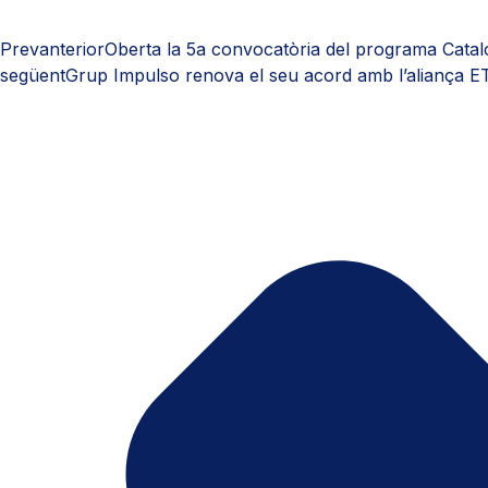
Prev
anterior
Oberta la 5a convocatòria del programa Catal
següent
Grup Impulso renova el seu acord amb l’aliança E