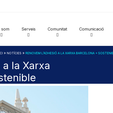
i som
Serveis
Comunitat
Comunicació
»
»
CI
NOTÍCIES
RENOVEM L’ADHESIÓ A LA XARXA BARCELONA + SOSTENI
 a la Xarxa
stenible