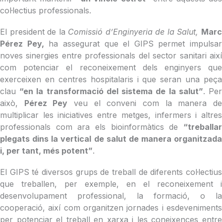
col·lectius professionals.
El president de la
Comissió d’Enginyeria de la Salut,
Mar
Pérez Pey,
ha assegurat que el GIPS permet impulsar
noves sinergies entre professionals del sector sanitari així
com potenciar el reconeixement dels enginyers que
exerceixen en centres hospitalaris i que seran una peça
clau
“en la transformació del sistema de la salut”
. Pe
això,
Pérez Pey
veu el conveni com la manera d
multiplicar les iniciatives entre metges, infermers i altres
professionals com ara els bioinformàtics de
“treballar
plegats dins la vertical de salut de manera organitzada
i, per tant, més potent”
.
El GIPS té diversos grups de treball de diferents col·lectius
que treballen, per exemple, en el reconeixement i
desenvolupament professional, la formació, o la
cooperació, així com organitzen jornades i esdeveniments
per potenciar el treball en xarxa i les coneixences entre