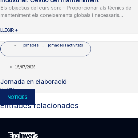
industrial: Gestió del manteniment
Els objectius del curs son: – Proporcionar als tècnics de
manteniment els coneixements globals i necessaris...
LLEGIR +
jornades
,
jornades i activitats
15/07/2026
Jornada en elaboració
LLEGIR +
NOTÍCIES
Entrades relacionades