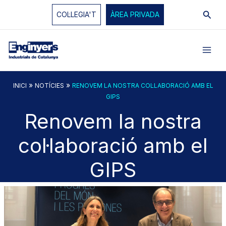
Vés
Cerc
COL·LEGIA'T
ÀREA PRIVADA
al
contingut
»
»
INICI
NOTÍCIES
RENOVEM LA NOSTRA COL·LABORACIÓ AMB EL
GIPS
Renovem la nostra
col·laboració amb el
GIPS