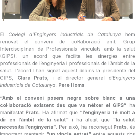
El
Col·legi d’Enginyers Industrials de Catalunya
he
renovat el conveni de col·laboració amb Grup
Interdisciplinari de Professionals vinculats amb la salut
(GIPS), un acord que facilita les sinergies entre
professionals de l’enginyeria i professionals de l’àmbit de la
salut. L’acord l’han signat aquest dilluns la presidenta del
GIPS,
Clara Prats
, i el director general d’
Enginyer
Industrials de Catalunya
,
Pere Homs
.
“Amb el conveni posem negre sobre blanc a una
col·laboració existent des que va néixer el GIPS”
ha
manifestat
Prats
. Ha afirmat que
“l’enginyeria té molt a
dir en l’àmbit de la salut”
i ha afegit que
“la salu
necessita l’enginyeria”
. Per això, ha reconegut
Prats
, é
important mantenir
“un vincle estret”
entre aquests do