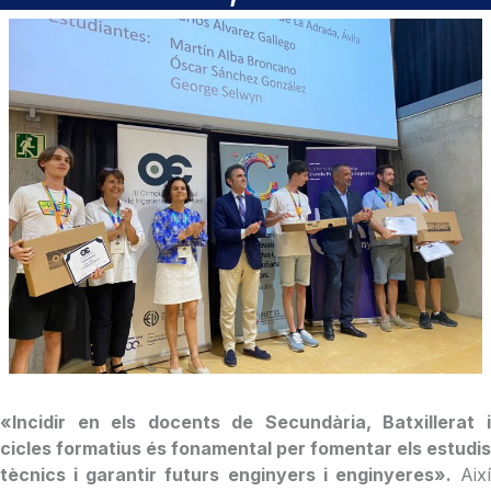
«Incidir en els docents de Secundària, Batxillerat i
cicles formatius és fonamental per fomentar els estudis
tècnics i garantir futurs enginyers i enginyeres».
Aix