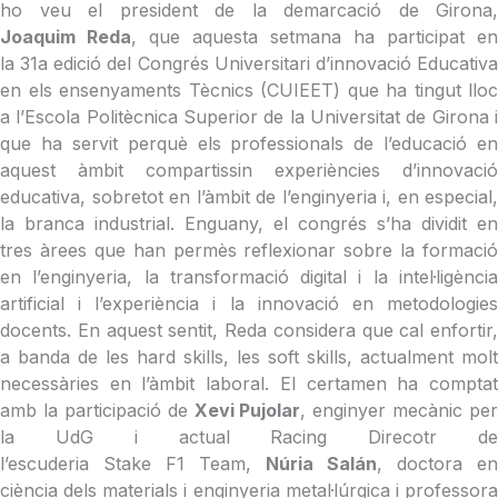
ho veu el president de la demarcació de Girona,
Joaquim Reda
, que aquesta setmana ha participat en
la 31a edició del Congrés Universitari d’innovació Educativa
en els ensenyaments Tècnics (CUIEET) que ha tingut lloc
a l’Escola Politècnica Superior de la Universitat de Girona i
que ha servit perquè els professionals de l’educació en
aquest àmbit compartissin experiències d’innovació
educativa, sobretot en l’àmbit de l’enginyeria i, en especial,
la branca industrial. Enguany, el congrés s’ha dividit en
tres àrees que han permès reflexionar sobre la formació
en l’enginyeria, la transformació digital i la intel·ligència
artificial i l’experiència i la innovació en metodologies
docents. En aquest sentit, Reda considera que cal enfortir,
a banda de les hard skills, les soft skills, actualment molt
necessàries en l’àmbit laboral. El certamen ha comptat
amb la participació de
Xevi Pujolar
, enginyer mecànic per
la UdG i actual Racing Direcotr de
l’escuderia Stake F1 Team,
Núria Salán
, doctora en
ciència dels materials i enginyeria metal·lúrgica i professora