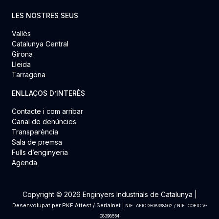
LES NOSTRES SEUS
Vallès
Catalunya Central
Girona
Lleida
Tarragona
ENLLAÇOS D’INTERÈS
Contacte i com arribar
Canal de denúncies
Transparència
Sala de premsa
Fulls d’enginyeria
Agenda
Copyright © 2026 Enginyers Industrials de Catalunya |
Desenvolupat per
PKF Attest
/
Serialnet
|
NIF. AEIC G-08398562 / NIF. COEIC V-
08398554