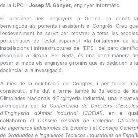
de la UPC, i
Josep M. Ganyet
, enginyer informàtic.
El president dels enginyers a Girona ha donat la
benvinguda als ponents i assistents al Congrés. Creu que
l’esdeveniment ha servit per mostrar a totes les escoles
politècniques de l’estat espanyol
«la fortalesa»
de le
instal·lacions i infraestructures de l’EPS i del parc científic
disponible a Girona. Per Reda, és una bona manera de
posar al mapa els enginyers gironins que es dediquen a la
docència i a la investigació.
A més de la celebració del Congrés, i per tercer any
consecutiu, s’ha dut a terme també la 3a edició de les
Olimpíades Nacionals d’Enginyeria Industrial, una iniciativa
promoguda per la
Conferència de Directors d’Escoles
d’Enginyeria d’Àmbit Industrial (CDEIAI)
, en el qual
col·laboren el
Consejo General de Colegios Oficiales
de Ingenieros Industriales de España
i el
Consejo General
de Graduados e Ingenieros Técnicos Industriales de Españ