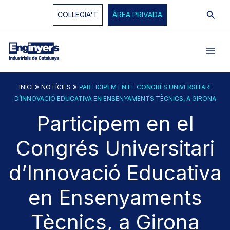
Vés
Cerc
COL·LEGIA'T
ÀREA PRIVADA
al
contingut
»
»
INICI
NOTÍCIES
PARTICIPEM EN EL CONGRÉS UNIVERSITARI
D’INNOVACIÓ EDUCATIVA EN ENSENYAMENTS TÈCNICS, A GIRONA
Participem en el
Congrés Universitari
d’Innovació Educativa
en Ensenyaments
Tècnics, a Girona