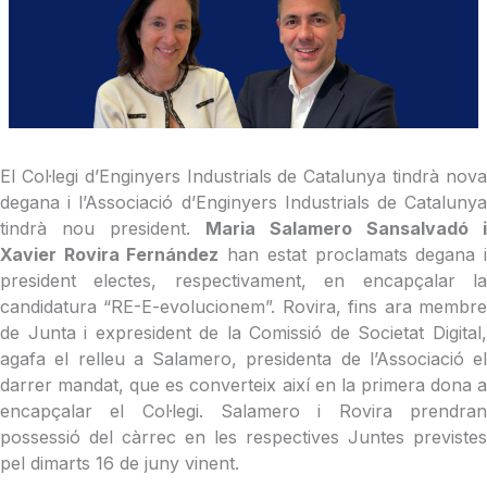
El Col·legi d’Enginyers Industrials de Catalunya tindrà nova
degana i l’Associació d’Enginyers Industrials de Catalunya
tindrà nou president.
Maria Salamero Sansalvadó i
Xavier Rovira Fernández
han estat proclamats degana 
president electes, respectivament, en encapçalar la
candidatura “RE-E-evolucionem”. Rovira, fins ara membre
de Junta i expresident de la Comissió de Societat Digital,
agafa el relleu a Salamero, presidenta de l’Associació el
darrer mandat, que es converteix així en la primera dona a
encapçalar el Col·legi. Salamero i Rovira prendran
possessió del càrrec en les respectives Juntes previstes
pel dimarts 16 de juny vinent.