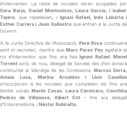
d’interventor. La resta de vocalies seran ocupades per
Sara Barja, Daniel Montesinos, Laura Garcia, i Isabel
Tejero
, que repeteixen, i
Ignasi Rafael, Inés Labarta i
Esther Carrera i Juan Gallostra
que entren a la Junta d
Govern.
A la Junta Directiva de l’Associació,
Pere Roca
continuarà
sent el secretari, mentre que
Marc Pérez Pey
agafarà e
rol d’interventor que fins ara feia
Ignasi Rafael
.
Manel
Torrent
serà, de nou, delegat de Serveis des d’on donar
continuïtat al lideratge de les Comissions.
Marcos Serra
Amaia Lusa, Marina Arnaldos i Lluís Casellas
s’incorporen a les vocalies que completen els fins ara
també vocals
Mariló Casas
,
Laura Carnicero, Conchit
Pedrós de Villamore, Albert Cot
– fins ara delegat
d’Emprenedoria, i
Néstor Rubiralta
.