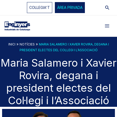
Vés
Cerc
COL·LEGIA'T
ÀREA PRIVADA
al
contingut
»
»
INICI
NOTÍCIES
MARIA SALAMERO I XAVIER ROVIRA, DEGANA I
PRESIDENT ELECTES DEL COL·LEGI I L’ASSOCIACIÓ
Maria Salamero i Xavier
Rovira, degana i
president electes del
Col·legi i l’Associació