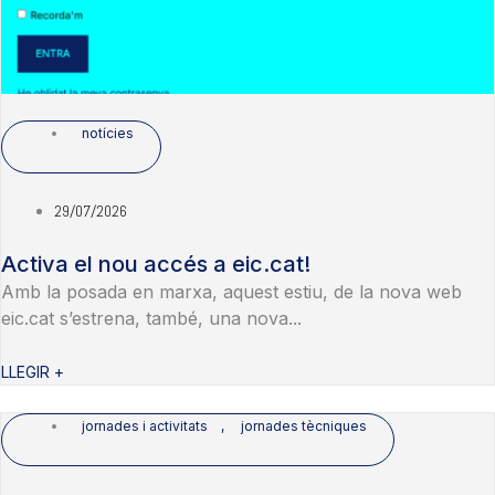
notícies
29/07/2026
Activa el nou accés a eic.cat!
Amb la posada en marxa, aquest estiu, de la nova web
eic.cat s’estrena, també, una nova...
LLEGIR +
jornades i activitats
,
jornades tècniques