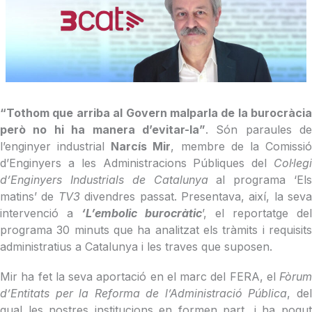
“Tothom que arriba al Govern malparla de la burocràcia
però no hi ha manera d’evitar-la”
. Són paraules de
l’enginyer industrial
Narcís Mir
, membre de la Comissi
d’Enginyers a les Administracions Públiques del
Col·leg
d’Enginyers Industrials de Catalunya
al programa ‘Els
matins’ de
TV3
divendres passat. Presentava, així, la seva
intervenció a
‘L’embolic burocràtic
’, el reportatge del
programa 30 minuts que ha analitzat els tràmits i requisits
administratius a Catalunya i les traves que suposen.
Mir ha fet la seva aportació en el marc del FERA, el
Fòrum
d’Entitats per la Reforma de l’Administració Pública
, de
qual les nostres institucions en formen part, i ha pogut