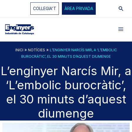
Vés
Cerc
COL·LEGIA'T
ÀREA PRIVADA
al
contingut
»
»
INICI
NOTÍCIES
L’ENGINYER NARCÍS MIR, A ‘L’EMBOLIC
BUROCRÀTIC’, EL 30 MINUTS D’AQUEST DIUMENGE
L’enginyer Narcís Mir, a
‘L’embolic burocràtic’,
el 30 minuts d’aquest
diumenge