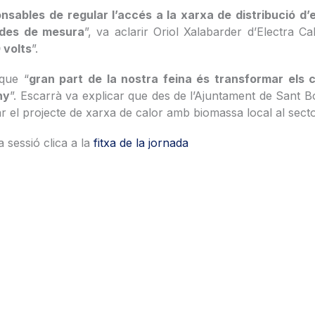
nsables de regular l’accés a la xarxa de distribució d’
dades de mesura
”, va aclarir Oriol Xalabarder d’Electra Ca
 volts
”.
que “
gran part de la nostra feina és transformar els
ny
”. Escarrà va explicar que des de l’Ajuntament de Sant Bo
 el projecte de xarxa de calor amb biomassa local al secto
a sessió clica a la
fitxa de la jornada