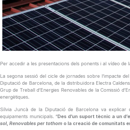
Per accedir a les presentacions dels ponents i al vídeo de l
La segona sessió del cicle de jornades sobre l’impacte de
Diputació de Barcelona, de la distribuïdora Electra Caldense
Grup de Treball d’Energies Renovables de la Comissió d’Ene
energètiques.
Sílvia Juncà de la Diputació de Barcelona va explicar qu
equipaments municipals. “
Des d’un suport tècnic a un d’
sol
,
Renovables per tothom
o la creació de comunitats e