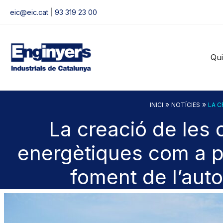
Vés
eic@eic.cat
|
93 319 23 00
al
contingut
Qu
»
»
INICI
NOTÍCIES
LA C
La creació de les 
energètiques com a p
foment de l’au