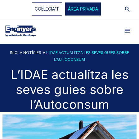
Vés
Cerc
COL·LEGIA'T
ÀREA PRIVADA
al
contingut
»
»
INICI
NOTÍCIES
L’IDAE ACTUALITZA LES SEVES GUIES SOBRE
L’AUTOCONSUM
L’IDAE actualitza les
seves guies sobre
l’Autoconsum