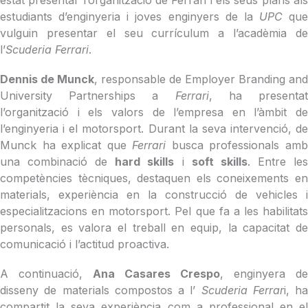
estudiants d’enginyeria i joves enginyers de la
UPC
que
vulguin presentar el seu currículum a l’acadèmia de
l’
Scuderia Ferrari
.
Dennis de Munck
, responsable de Employer Branding and
University Partnerships a
Ferrari
, ha presenta
l’organització i els valors de l’empresa en l’àmbit de
l’enginyeria i el motorsport. Durant la seva intervenció, de
Munck ha explicat que
Ferrari
busca professionals am
una combinació de
hard skills
i
soft skills
. Entre le
competències tècniques, destaquen els coneixements en
materials, experiència en la construcció de vehicles i
especialitzacions en motorsport. Pel que fa a les habilitats
personals, es valora el treball en equip, la capacitat de
comunicació i l’actitud proactiva.
A continuació,
Ana Casares Crespo
, enginyera de
disseny de materials compostos a l’
Scuderia Ferrar
i, ha
compartit la seva experiència com a professional en el