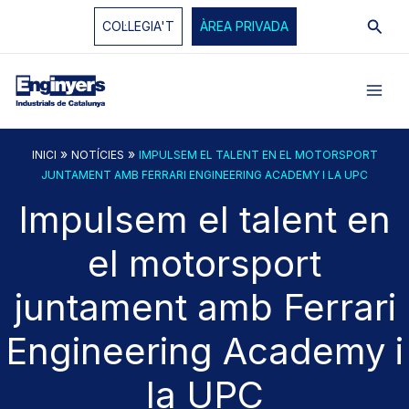
Vés
Cerc
COL·LEGIA'T
ÀREA PRIVADA
al
contingut
»
»
INICI
NOTÍCIES
IMPULSEM EL TALENT EN EL MOTORSPORT
JUNTAMENT AMB FERRARI ENGINEERING ACADEMY I LA UPC
Impulsem el talent en
el motorsport
juntament amb Ferrari
Engineering Academy i
la UPC