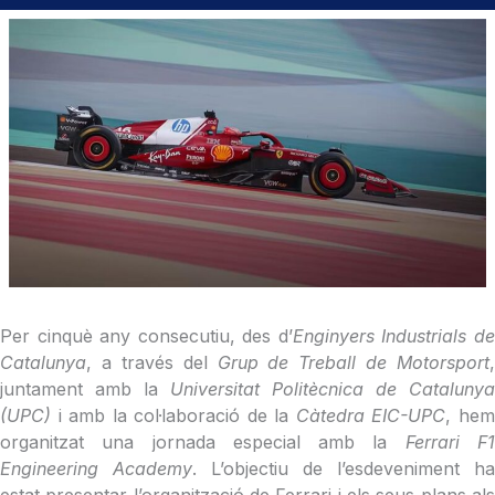
Per cinquè any consecutiu, des d’
Enginyers Industrials d
Catalunya
, a través del
Grup de Treball de Motorsport
,
juntament amb la
Universitat Politècnica de Catalunya
(UPC)
i amb la col·laboració de la
Càtedra EIC-UPC
, he
organitzat una jornada especial amb la
Ferrari F
Engineering Academy
. L’objectiu de l’esdeveniment ha
estat presentar l’organització de Ferrari i els seus plans als