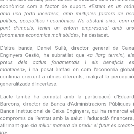
econòmics com a factor de suport.
«Estem en un mó
amb una forta incertesa, amb múltiples factors de risc
polítics, geopolítics i econòmics. No obstant això, com a
punt d’impuls, tenim un entorn empresarial amb uns
fonaments econòmics molt sòlids»
, ha destacat.
D’altra banda, Daniel Sullà, director general de Caixa
Enginyers Gestió, ha subratllat que
«a llarg termini, els
preus dels actius fonamentals i els beneficis es
mantenen»
, i ha posat èmfasi en com l’economia global
continua creixent a ritmes diferents, malgrat la percepció
generalitzada d’incertesa.
L’acte també ha comptat amb la participació d’Eduard
Barcons, director de Banca d’Administracions Públiques i
Banca Institucional de Caixa Enginyers, qui ha remarcat el
compromís de l’entitat amb la salut i l’educació financera,
afirmant que
«la millor manera de predir el futur és creant-
lo»
.