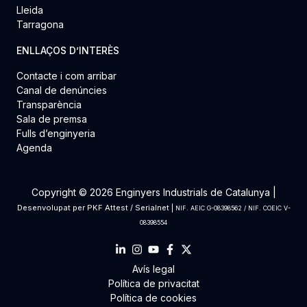
Lleida
Tarragona
ENLLAÇOS D’INTERÈS
Contacte i com arribar
Canal de denúncies
Transparència
Sala de premsa
Fulls d’enginyeria
Agenda
Copyright © 2026 Enginyers Industrials de Catalunya |
Desenvolupat per
PKF Attest
/
Serialnet
|
NIF. AEIC G-08398562 / NIF. COEIC V-
08398554
Avís legal
Política de privacitat
Política de cookies