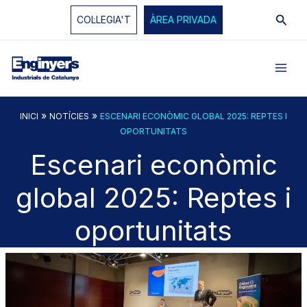
Vés
Cerc
COL·LEGIA'T
ÀREA PRIVADA
al
contingut
»
»
INICI
NOTÍCIES
ESCENARI ECONÒMIC GLOBAL 2025: REPTES I
OPORTUNITATS
Escenari econòmic
global 2025: Reptes i
oportunitats