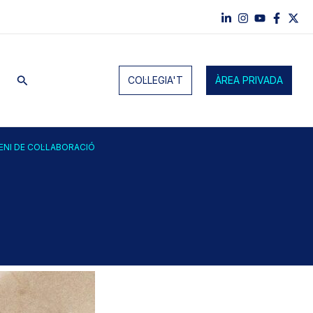
Cerca
COL·LEGIA'T
ÀREA PRIVADA
ENI DE COL·LABORACIÓ