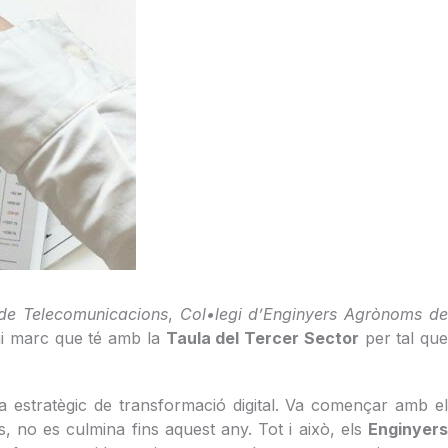
 de Telecomunicacions
,
Col•legi d’Enginyers Agrònoms d
ni marc que té amb la
Taula del Tercer Sector
per tal qu
la estratègic de transformació digital. Va començar amb el
ts, no es culmina fins aquest any. Tot i això, els
Enginyers