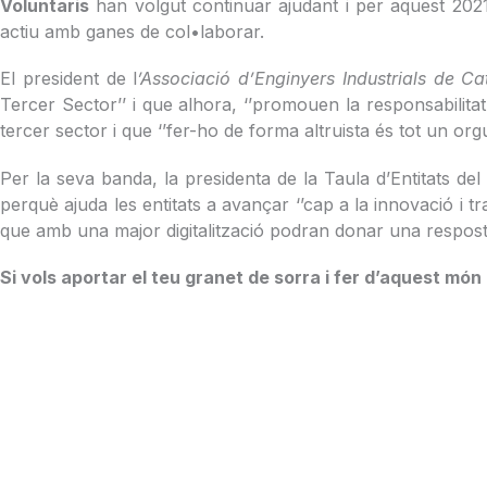
Voluntaris
han volgut continuar ajudant i per aquest 202
actiu amb ganes de col•laborar.
El president de l
’Associació d’Enginyers Industrials de Ca
Tercer Sector’’ i que alhora, ‘’promouen la responsabilitat
tercer sector i que ‘’fer-ho de forma altruista és tot un orgul
Per la seva banda, la presidenta de la Taula d’Entitats de
perquè ajuda les entitats a avançar ‘’cap a la innovació i tr
que amb una major digitalització podran donar una resposta 
Si vols aportar el teu granet de sorra i fer d’aquest món