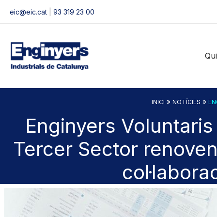
Vés
eic@eic.cat
|
93 319 23 00
al
contingut
Qu
»
»
INICI
NOTÍCIES
EN
Enginyers Voluntaris 
Tercer Sector renoven
col·labora