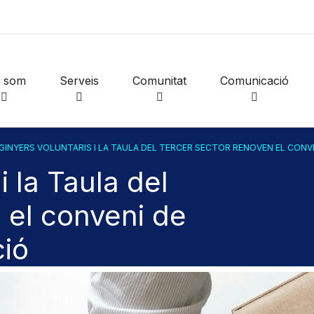
i som
Serveis
Comunitat
Comunicació
GINYERS VOLUNTARIS I LA TAULA DEL TERCER SECTOR RENOVEN EL CONV
i la Taula del
 el conveni de
ció