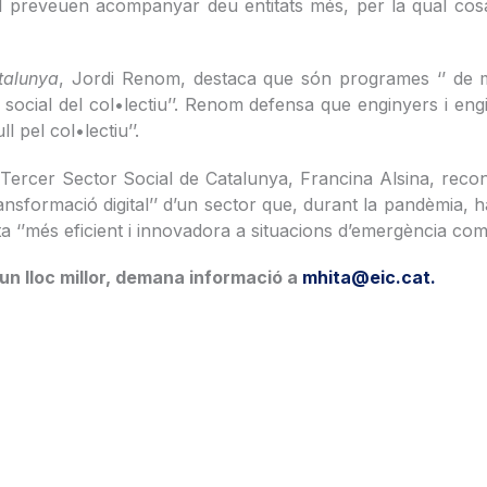
1 preveuen acompanyar deu entitats més, per la qual cos
talunya
, Jordi Renom, destaca que són programes ‘’ de mil
 social del col•lectiu’’. Renom defensa que enginyers i eng
l pel col•lectiu’’.
l Tercer Sector Social de Catalunya, Francina Alsina, reco
ansformació digital’’ d’un sector que, durant la pandèmia, ha
‘’més eficient i innovadora a situacions d’emergència com l
 un lloc millor, demana informació a
mhita@eic.cat.