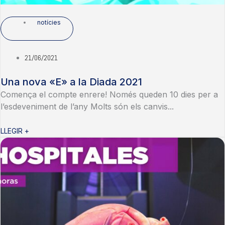
notícies
21/06/2021
Una nova «E» a la Diada 2021
Comença el compte enrere! Només queden 10 dies per a
l’esdeveniment de l’any Molts són els canvis...
LLEGIR +