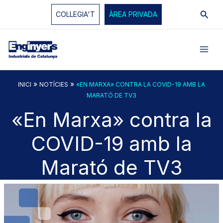
Vés
Cerc
COL·LEGIA'T
ÀREA PRIVADA
al
contingut
»
»
INICI
NOTÍCIES
«EN MARXA» CONTRA LA COVID-19 AMB LA
MARATÓ DE TV3
«En Marxa» contra la
COVID-19 amb la
Marató de TV3