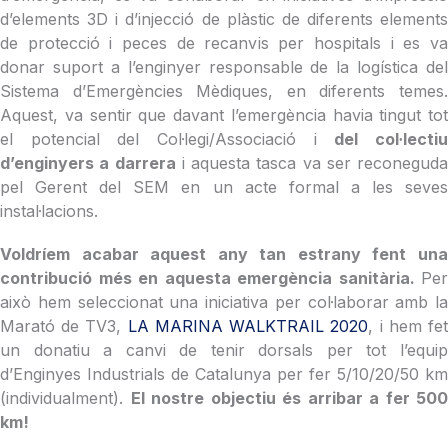
d’elements 3D i d’injecció de plàstic de diferents elements
de protecció i peces de recanvis per hospitals i es va
donar suport a l’enginyer responsable de la logística del
Sistema d’Emergències Mèdiques, en diferents temes.
Aquest, va sentir que davant l’emergència havia tingut tot
el potencial del Col·legi/Associació i
del col·lecti
d’enginyers a darrera
i aquesta tasca va ser reconeguda
pel Gerent del SEM en un acte formal a les seves
instal·lacions.
Voldríem acabar aquest any tan estrany fent una
contribució més en aquesta emergència sanitària.
Per
això hem seleccionat una iniciativa per col·laborar amb la
Marató de TV3,
LA MARINA WALKTRAIL 2020
, i hem fe
un donatiu a canvi de tenir dorsals per tot l’equip
d’Enginyes Industrials de Catalunya per fer 5/10/20/50 km
(individualment).
El nostre objectiu és arribar a fer 500
km!