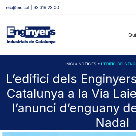
Vés
eic@eic.cat
|
93 319 23 00
al
contingut
Qu
»
»
INICI
NOTÍCIES
L’EDIFICI DELS EN
L’edifici dels Enginyer
Catalunya a la Via Lai
l’anunci d’enguany de
Nadal