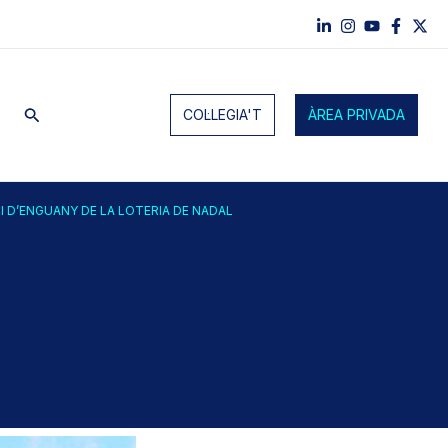
Cerca
COL·LEGIA'T
ÀREA PRIVADA
CI D’ENGUANY DE LA LOTERIA DE NADAL