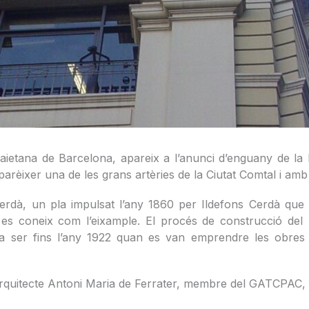
 Laietana de Barcelona, apareix a l’anunci d’enguany de la 
arèixer una de les grans artèries de la Ciutat Comtal i amb e
Cerdà, un pla impulsat l’any 1860 per Ildefons Cerdà que
 es coneix com l’eixample. El procés de construcció del n
 va ser fins l’any 1922 quan es van emprendre les obres 
 l’arquitecte Antoni Maria de Ferrater, membre del GATCPAC,