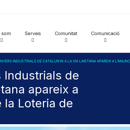
i som
Serveis
Comunitat
Comunicació
GINYERS INDUSTRIALS DE CATALUNYA A LA VIA LAIETANA APAREIX A L’ANUN
s Industrials de
etana apareix a
 la Loteria de