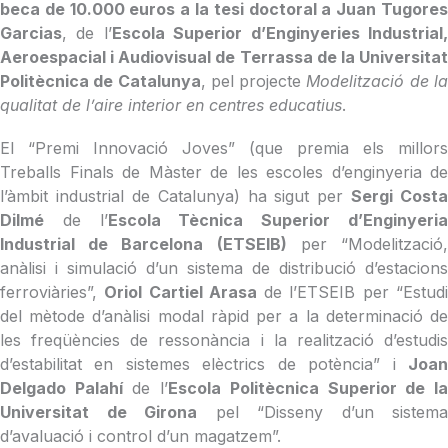
beca de 10.000 euros a la tesi doctoral a Juan Tugores
Garcias
, de l’
Escola Superior d’Enginyeries Industrial
Aeroespacial i Audiovisual de Terrassa de la Universitat
Politècnica de Catalunya
, pel projecte
Modelització de l
qualitat de l’aire interior en centres educatius
.
El “Premi Innovació Joves” (que premia els millors
Treballs Finals de Màster de les escoles d’enginyeria de
l’àmbit industrial de Catalunya) ha sigut per
Sergi Costa
Dilmé
de l’
Escola Tècnica Superior d’Enginyeri
Industrial de Barcelona (ETSEIB)
per “Modelització
anàlisi i simulació d’un sistema de distribució d’estacions
ferroviàries”,
Oriol Cartiel Arasa
de l’ETSEIB per “Estud
del mètode d’anàlisi modal ràpid per a la determinació de
les freqüències de ressonància i la realització d’estudis
d’estabilitat en sistemes elèctrics de potència” i
Joan
Delgado Palahí
de l’
Escola Politècnica Superior de l
Universitat de Girona
pel “Disseny d’un sistema
d’avaluació i control d’un magatzem”.