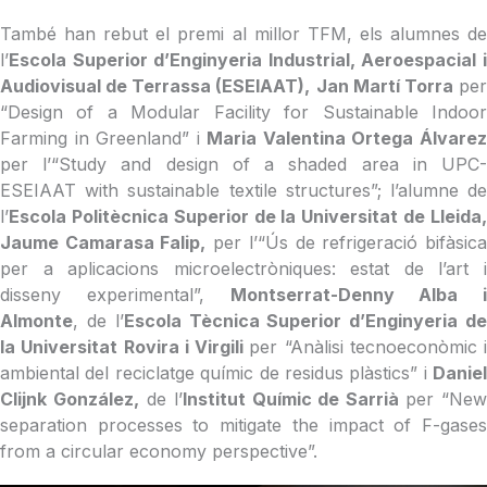
També han rebut el premi al millor TFM, els alumnes de
l’
Escola Superior d’Enginyeria Industrial, Aeroespacial i
Audiovisual de Terrassa (ESEIAAT),
Jan Martí Torra
pe
“Design of a Modular Facility for Sustainable Indoor
Farming in Greenland” i
Maria Valentina Ortega Álvare
per l’“Study and design of a shaded area in UPC-
ESEIAAT with sustainable textile structures”; l’alumne de
l’
Escola Politècnica Superior de la Universitat de Lleida,
Jaume Camarasa Falip,
per l’“Ús de refrigeració bifàsic
per a aplicacions microelectròniques: estat de l’art i
disseny experimental”,
Montserrat-Denny Alba i
Almonte
, de l’
Escola Tècnica Superior d’Enginyeria d
la Universitat Rovira i Virgili
per “Anàlisi tecnoeconòmic i
ambiental del reciclatge químic de residus plàstics” i
Daniel
Clijnk González,
de l’
Institut Químic de Sarrià
per “New
separation processes to mitigate the impact of F-gases
from a circular economy perspective”.