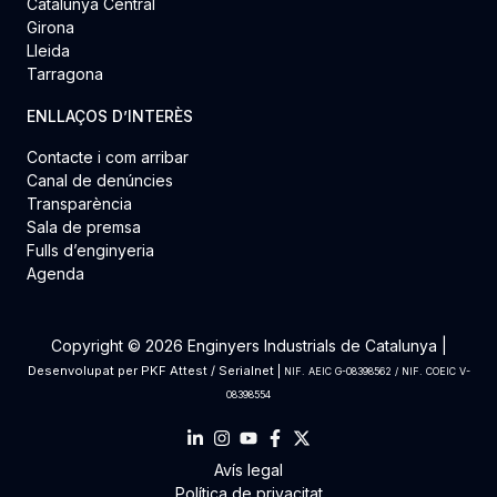
Catalunya Central
Girona
Lleida
Tarragona
ENLLAÇOS D’INTERÈS
Contacte i com arribar
Canal de denúncies
Transparència
Sala de premsa
Fulls d’enginyeria
Agenda
Copyright © 2026 Enginyers Industrials de Catalunya |
Desenvolupat per
PKF Attest
/
Serialnet
|
NIF. AEIC G-08398562 / NIF. COEIC V-
08398554
Avís legal
Política de privacitat