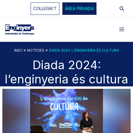
Vés
Cerc
COL·LEGIA'T
ÀREA PRIVADA
al
contingut
»
»
INICI
NOTÍCIES
DIADA 2024: L’ENGINYERIA ÉS CULTURA
Diada 2024:
l’enginyeria és cultura