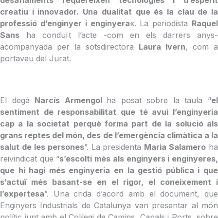
desafiaments requereixen tecnologies i d’esperit
creatiu i innovador. Una dualitat que és la clau de la
professió d’enginyer i enginyera
«. La periodista
Raquel
Sans
ha conduït l’acte -com en els darrers anys-
acompanyada per la sotsdirectora
Laura Ivern
, com a
portaveu del Jurat.
El degà
Narcís Armengol
ha posat sobre la taula “
e
sentiment de responsabilitat que té avui l’enginyeria
cap a la societat perquè forma part de la solució als
grans reptes del món, des de l’emergència climàtica a la
salut de les persones
”. La presidenta
Maria Salamero
ha
reivindicat que “
s’escolti més als enginyers i enginyeres
que hi hagi més enginyeria en la gestió pública i que
s’actuï més basant-se en el rigor, el coneixement i
l’expertesa
”. Una crida d’acord amb el document, que
Enginyers Industrials de Catalunya van presentar al món
polític junt amb el Col·legi de Camins, Canals i Ports, sobre