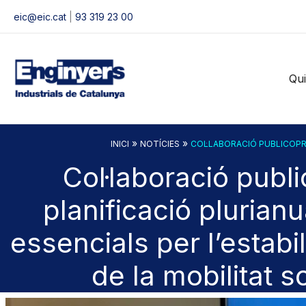
Vés
eic@eic.cat
|
93 319 23 00
al
contingut
Qu
»
»
INICI
NOTÍCIES
COL·LABORACIÓ PUBLICOPRI
Col·laboració publi
planificació plurian
essencials per l’estabi
de la mobilitat s