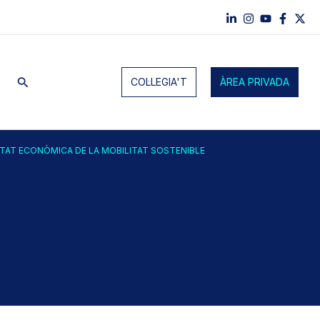
Cerca
COL·LEGIA'T
ÀREA PRIVADA
LITAT ECONÒMICA DE LA MOBILITAT SOSTENIBLE