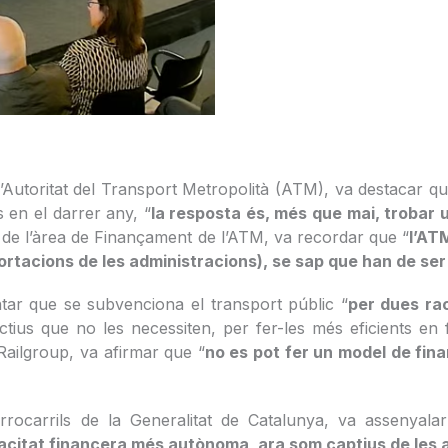
’Autoritat del Transport Metropolità (ATM), va destacar qu
s en el darrer any, “
la resposta és, més que mai, trobar 
a de l’àrea de Finançament de l’ATM, va recordar que “
l’AT
aportacions de les administracions), se sap que han de se
tar que se subvenciona el transport públic “
per dues rao
ectius que no les necessiten, per fer-les més eficients en
Railgroup, va afirmar que “
no es pot fer un model de fina
rocarrils de la Generalitat de Catalunya, va assenyalar
acitat financera més autònoma, ara som captius de les 