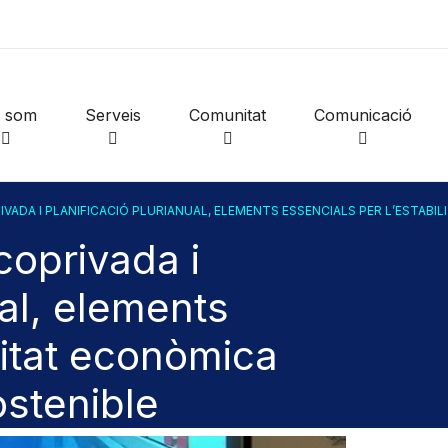
i som
Serveis
Comunitat
Comunicació
VADA I PLANIFICACIÓ PLURIANUAL, ELEMENTS ESSENCIALS PER L’ESTABI
coprivada i
ual, elements
litat econòmica
ostenible