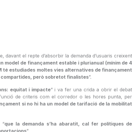
e, davant el repte d’absorbir la demanda d’usuaris creixen
un model de finançament estable i plurianual (mínim de 
M té estudiades moltes vies alternatives de finançament
r compartides, però sobretot finalistes
”.
ns: equitat i impacte
” i va fer una crida a obrir el deba
 funció de criteris com el corredor o les hores punta, per
nçament si no hi ha un model de tarifació de la mobilita
 “
que la demanda s’ha abaratit, cal fer polítiques d
aportacions
”.