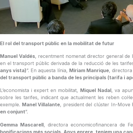
El rol del transport públic en la mobilitat de futur
Manuel Valdés
, recentment nomenat director general de l
en el transport públic derivada de la reducció de les tarife
anys vista)
”. En aquesta línia,
Míriam Manrique
, director
del transport públic a banda de les principals (tarifa i 
L’economista i expert en mobilitat,
Miquel Nadal
, va apun
sobre les tarifes, indicant que actualment les reben col·l
exemple.
Manel Villalante
, president del clúster In-Move 
en conjunt
”.
Gemma Mascarell
, directora economicofinancera de Fer
bonificacions més socials. Anys enrere, teníem una cap