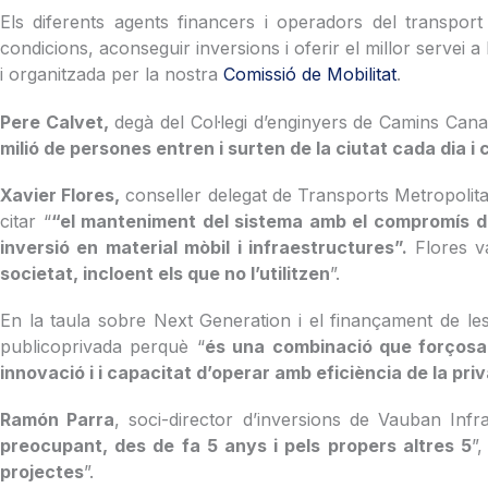
Els diferents agents financers i operadors del transpo
condicions, aconseguir inversions i oferir el millor servei a
i organitzada per la nostra
Comissió de Mobilitat
.
Pere Calvet,
degà del Col·legi d’enginyers de Camins Cana
milió de persones entren i surten de la ciutat cada dia i 
Xavier Flores,
conseller delegat de Transports Metropolita
citar “
“el manteniment del sistema amb el compromís de
inversió en material mòbil i infraestructures”.
Flores v
societat, incloent els que no l’utilitzen
”.
En la taula sobre Next Generation i el finançament de le
publicoprivada perquè “
és una combinació que forçosame
innovació i i capacitat d’operar amb eficiència de la pri
Ramón Parra
, soci-director d’inversions de Vauban Infr
preocupant, des de fa 5 anys i pels propers altres 5
”
projectes
”.