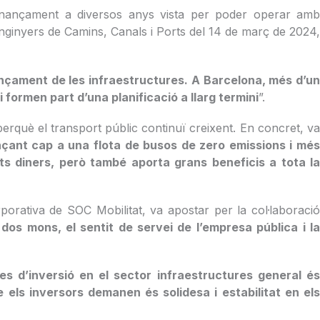
 finançament a diversos anys vista per poder operar amb
 d’Enginyers de Camins, Canals i Ports del 14 de març de 2024,
ançament de les infraestructures. A Barcelona, més d’u
i formen part d’una planificació a llarg termini
”.
rquè el transport públic continuï creixent. En concret, v
nçant cap a una flota de busos de zero emissions i mé
ts diners, però també aporta grans beneficis a tota l
rporativa de SOC Mobilitat, va apostar per la col·laboraci
os mons, el sentit de servei de l’empresa pública i l
tes d’inversió en el sector infraestructures general é
e els inversors demanen és solidesa i estabilitat en els