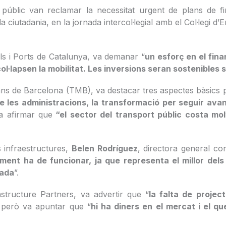
rt públic van reclamar la necessitat urgent de plans de
 la ciutadania, en la jornada intercol·legial amb el Col·legi
ls i Ports de Catalunya, va demanar “
un esforç en el fin
col·lapsen la mobilitat. Les inversions seran sostenibles s
ns de Barcelona (TMB), va destacar tres aspectes bàsics pe
 les administracions, la transformació per seguir ava
a afirmar que
“el sector del transport públic costa mol
s infraestructures,
Belen Rodríguez
, directora general co
nt ha de funcionar, ja que representa el millor dels d
vada
”.
astructure Partners, va advertir que “
la falta de projec
, però va apuntar que “
hi ha diners en el mercat i el qu