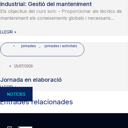
industrial: Gestió del manteniment
Els objectius del curs son: – Proporcionar als tècnics de
manteniment els coneixements globals i necessaris...
LLEGIR +
jornades
,
jornades i activitats
15/07/2026
Jornada en elaboració
LLEGIR +
NOTÍCIES
Entrades relacionades