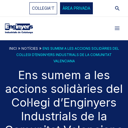
Vés
Cerc
COL·LEGIA'T
ÀREA PRIVADA
al
contingut
»
»
INICI
NOTÍCIES
ENS SUMEM A LES ACCIONS SOLIDÀRIES DEL
COL·LEGI D’ENGINYERS INDUSTRIALS DE LA COMUNITAT
VALENCIANA
Ens sumem a les
accions solidàries del
Col·legi d’Enginyers
Industrials de la