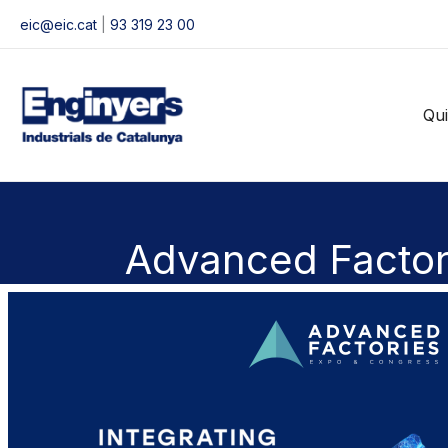
Vés
eic@eic.cat
|
93 319 23 00
al
contingut
Qu
Advanced Factor