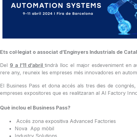
Ets col·legiat o associat d’Enginyers Industrials de Ca
Del
9
a l’11
d’abril
tindrà lloc el major esdeveniment en a
rere any, reuneix les empreses més innovadores en automatit
El Business Pass et dona accés als tres dies de congrés, 
empreses expositores que es realitzaran al Al Factory Inn
Què inclou el Business Pass?
Accés zona expositiva Advanced Factories
Nova App mòbil
Industry Solutions