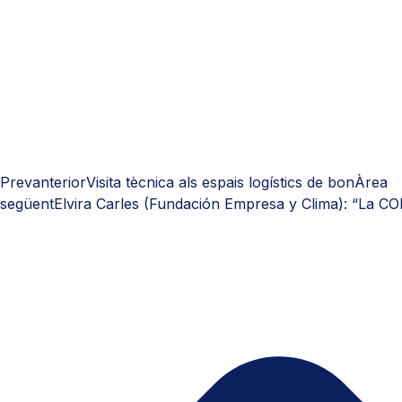
Prev
anterior
Visita tècnica als espais logístics de bonÀrea
següent
Elvira Carles (Fundación Empresa y Clima): “La COP 