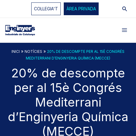
Vés
Cerc
COL·LEGIA'T
ÀREA PRIVADA
al
contingut
»
»
INICI
NOTÍCIES
20% DE DESCOMPTE PER AL 15È CONGRÉS
MEDITERRANI D’ENGINYERIA QUÍMICA (MECCE)
20% de descompte
per al 15è Congrés
Mediterrani
d’Enginyeria Química
(MECCE)