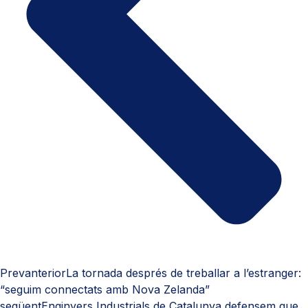
Prev
anterior
La tornada després de treballar a l’estranger:
“seguim connectats amb Nova Zelanda”
següent
Enginyers Industrials de Catalunya defensem que